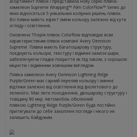
асортимент плівок і представила нову серію плівок-
хамелеон Supreme Wrapping™ Film ColorFlow™ Series до
яких відносяться 5 унікальних колірних рішень плівок.
Всі плівки мають ефект зміни кольору залежно від кута
огляду і освітлення.
Оновлена ??серія плівок Colorflow відповідає всім
характеристикам плівок компанії Avery Dennison
Supreme. Плівки мають багатошарову структуру,
поєднують кольори, текстуру і відмінні захисні шари,
забезпечуючи гладке покриття як під лаком, з хорошою
міцністю і відмінним зовнішнім виглядом.
Плівка хамелеон Avery Dennison Lightning Ridge
Purple/Green має гарний перелив кольору і змінює
відтінки залежно від освітлення від фіолетового до
зеленого. Має лите походження, двошарову структуру і
товщину 80 мкр. Автомобіль обклеєний
плівкою Lightning Ridge Purple/Green буде постійно
притягувати до себе захоплені погляди і нікого не
залишить байдужим.