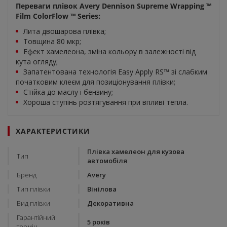
Переваги плівок Avery Dennison Supreme Wrapping ™
Film ColorFlow ™ Series:
Лита двошарова плівка;
Товщина 80 мкр;
Ефект хамелеона, зміна кольору в залежності від
кута огляду;
Запатентована технологія Easy Apply RS™ зі слабким
початковим клеєм для позиціонування плівки;
Стійка до маслу і бензину;
Хороша ступінь розтягування при впливі тепла.
ХАРАКТЕРИСТИКИ
Плівка хамелеон для кузова
Тип
автомобіля
Бренд
Avery
Тип плівки
Вінілова
Вид плівки
Декоративна
Гарантійний
5 років
термін