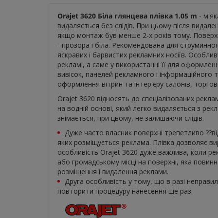
Orajet 3620 Біла глянцева плівка 1.05 m
- м'як
видаляється без слідів. При цьому після видале
якщо монтаж був менше 2-х років тому. Поверхн
- прозора і біла. Рекомендована для струминн
яскравих і барвистих рекламних носіїв. Особлив
рекламі, а саме у використанні її для оформлен
вивісок, панелей рекламного і інформаційного 
оформлення вітрин та інтер'єру салонів, торгов
Orajet 3620 відносять до спеціалізованих реклам
на водній основі, який легко видаляється з рек
знімається, при цьому, не залишаючи слідів.
Дуже часто власник поверхні трепетливо ??ві
яких розміщується реклама. Плівка дозволяє ви
особливість Orajet 3620 дуже важлива, коли ре
або громадському місці на поверхні, яка повин
розміщення і видалення реклами.
Друга особливість у тому, що в разі неправил
повторити процедуру нанесення ще раз.