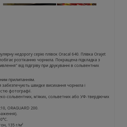
лярну недорогу серію плівок Oracal 640. Плівка Orajet
побігає розтіканню чорнила. Покращена підкладка з
влення" від підігріву при друкуванні в сольвентних
йним прилипанням.
я забезпечують швидке висихання чорнила і
істю фотографії.
еко-сольвентних, м'яких, сольветних або УФ-твердіючих
210, ORAGUARD 200.
раження).
0°С.
он, 135 г/м²