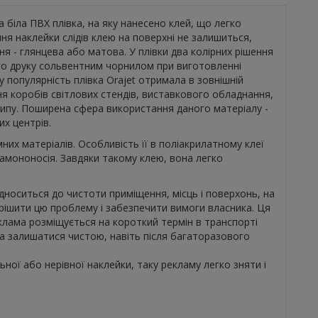
а біла ПВХ плівка, на яку нанесено клей, що легко
ння наклейки слідів клею на поверхні не залишиться,
я - глянцева або матова. У плівки два колірних рішення
ого друку сольвентним чорнилом при виготовленні
у популярність плівка Orajet отримала в зовнішній
ня коробів світлових стендів, виставкового обладнання,
типу. Поширена сфера використання даного матеріалу -
их центрів.
них матеріалів. Особливість її в поліакрилатному клеї
ламононосія. Завдяки такому клею, вона легко
дноситься до чистоти приміщення, місць і поверхонь, на
рішити цю проблему і забезпечити вимоги власника. Ця
клама розміщується на короткий термін в транспорті
на залишатися чистою, навіть після багаторазового
ьної або нерівної наклейки, таку рекламу легко зняти і