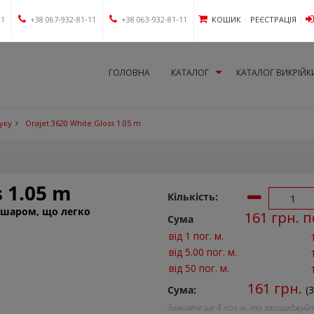
11
+38 067-932-81-11
+38 063-932-81-11
КОШИК
РЕЄСТРАЦІЯ
ГОЛОВНА
КАТАЛОГ
КАТАЛОГ ВИКРІЙК
руку
Orajet 3620 White Gloss 1.05 m
s 1.05 m
Кількість:
м шаром, що легко
161
грн. п
Сума
від 1 пог. м.
від 5.00 пог. м.
від 50 пог. м.
161
грн.
Сума:
(3
Замовте ще
4
пог. м. та заощаджуй