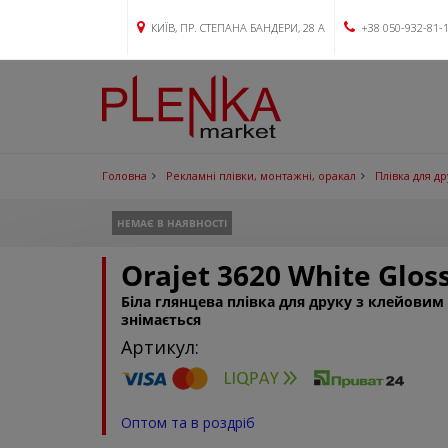
КИЇВ, ПР. СТЕПАНА БАНДЕРИ, 28 А
+38 050-932-81-
Головна
Рекламні плівки, монтажні, оракал
Плівка для д
НЕМАЄ В НАЯВНОСТІ
Orajet 3620 White Glos
Біла глянцева плівка для друку з клейови
знімається
Артикул:
Оптом та в роздріб