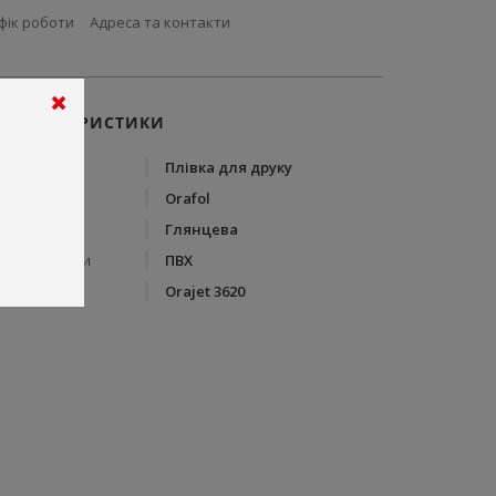
фік роботи
Адреса та контакти
ХАРАКТЕРИСТИКИ
Тип
Плівка для друку
Бренд
Orafol
Вид плівки
Глянцева
Склад плівки
ПВХ
Серія
Orajet 3620