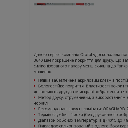
Даною серією компанія Orafol удосконалила попу
3640 має покращене покриття для друку, що за
силіконізованого паперу менш схильна до "викри
машинах.
Плівка забезпечена акриловим клеєм з пості
Вологостійке покриття. Властивості покритт
дозволяють друкувати яскраві зображення з як
Метод друку: струменевий, з використанням 
чорнил.
Рекомендовані захисні ламінати: ORAGUARD 
Термін служби - 4 роки (без друкованого зоб
Діапазон робочих температур: від -40°С до +8
Підкладка: силіконізований з одного боку карт