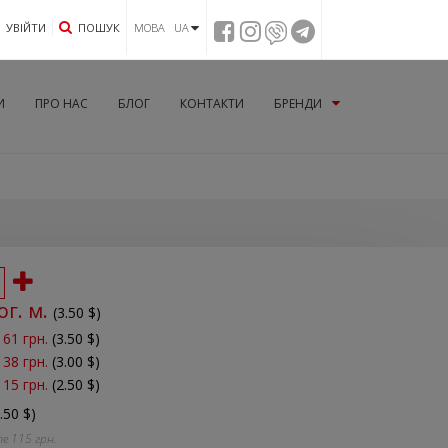
УВIЙТИ
ПОШУК
МОВА UA
И
ПРО НАС
БЛОГ
КОНТАКТИ
БРЕНДИ
ог. м.
(
3.50
$)
161 грн.
(3.50 $)
138 грн.
(3.00 $)
115 грн.
(2.50 $)
.50 $)
те
115
грн.