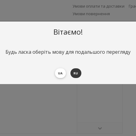
Умови оплати та доставки
Гра
Умови повернення
Вітаємо!
Будь ласка оберіть мову для подальшого перегляду
UA
RU