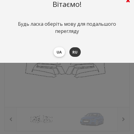
3526
грн.
Вартість:
($76.83)
Вітаємо!
Будь ласка оберіть мову для подальшого
перегляду
UA
RU