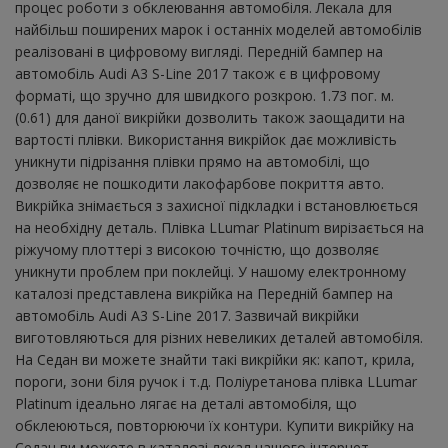
процес роботи з обклеювання автомобіля. Лекала для
найбільш поширених марок і останніх моделей автомобілів
реалізовані в цифровому вигляді. Передній бампер на
автомобіль Audi A3 S-Line 2017 також є в цифровому
форматі, що зручно для швидкого розкрою. 1.73 пог. м.
(0.61) для даної викрійки дозволить також заощадити на
вартості плівки. Використання викрійок дає можливість
уникнути підрізання плівки прямо на автомобілі, що
дозволяє не пошкодити лакофарбове покриття авто.
Викрійка знімається з захисної підкладки і встановлюється
на необхідну деталь. Плівка LLumar Platinum вирізається на
ріжучому плоттері з високою точністю, що дозволяє
уникнути проблем при поклейці. У нашому електронному
каталозі представлена ​​викрійка на Передній бампер на
автомобіль Audi A3 S-Line 2017. Зазвичай викрійки
виготовляються для різних невеликих деталей автомобіля.
На Седан ви можете знайти такі викрійки як: капот, крила,
пороги, зони біля ручок і т.д. Поліуретанова плівка LLumar
Platinum ідеально лягає на деталі автомобіля, що
обклеюються, повторюючи їх контури. Купити викрійку на
Седан ви можете в каталозі лекал нашого інтернет-