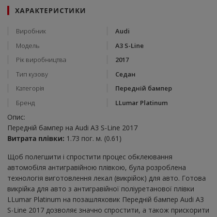
ХАРАКТЕРИСТИКИ
Виробник
Audi
Модель
A3 S-Line
Рік виробництва
2017
Тип кузову
Седан
Категорія
Передній бампер
Бренд
LLumar Platinum
Опис:
Передній бампер на Audi A3 S-Line 2017
Витрата плівки:
1.73 пог. м. (0.61)
Щоб полегшити і спростити процес обклеювання
автомобіля антигравійною плівкою, була розроблена
технологія виготовлення лекал (викрійок) для авто. Готова
викрійка для авто з антигравійної поліуретанової плівки
LLumar Platinum на позашляховик Передній бампер Audi A3
S-Line 2017 дозволяє значно спростити, а також прискорити