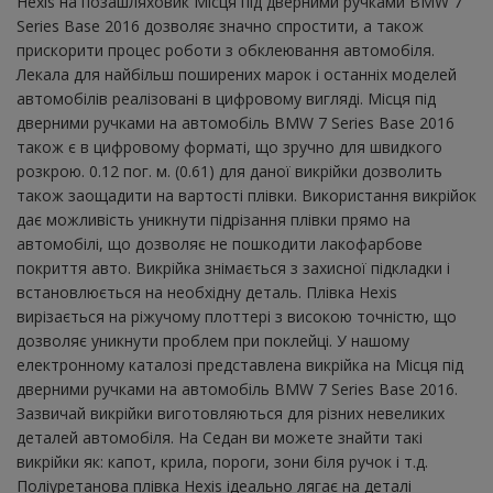
Hexis на позашляховик Місця під дверними ручками BMW 7
Series Base 2016 дозволяє значно спростити, а також
прискорити процес роботи з обклеювання автомобіля.
Лекала для найбільш поширених марок і останніх моделей
автомобілів реалізовані в цифровому вигляді. Місця під
дверними ручками на автомобіль BMW 7 Series Base 2016
також є в цифровому форматі, що зручно для швидкого
розкрою. 0.12 пог. м. (0.61) для даної викрійки дозволить
також заощадити на вартості плівки. Використання викрійок
дає можливість уникнути підрізання плівки прямо на
автомобілі, що дозволяє не пошкодити лакофарбове
покриття авто. Викрійка знімається з захисної підкладки і
встановлюється на необхідну деталь. Плівка Hexis
вирізається на ріжучому плоттері з високою точністю, що
дозволяє уникнути проблем при поклейці. У нашому
електронному каталозі представлена ​​викрійка на Місця під
дверними ручками на автомобіль BMW 7 Series Base 2016.
Зазвичай викрійки виготовляються для різних невеликих
деталей автомобіля. На Седан ви можете знайти такі
викрійки як: капот, крила, пороги, зони біля ручок і т.д.
Поліуретанова плівка Hexis ідеально лягає на деталі