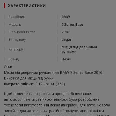
ХАРАКТЕРИСТИКИ
Виробник
BMW
Модель
7 Series Base
Рік виробництва
2016
Тип кузову
Седан
Місця під дверними
Категорія
ручками
Бренд
Hexis
Опис:
Місця під дверними ручками на BMW 7 Series Base 2016
Викрійка для місць під ручки.
Витрата плівки:
0.12 пог. м. (0.61)
Щоб полегшити і спростити процес обклеювання
автомобіля антигравійною плівкою, була розроблена
технологія виготовлення лекал (викрійок) для авто. Готова
викрійка для авто з антигравійної поліуретанової плівки