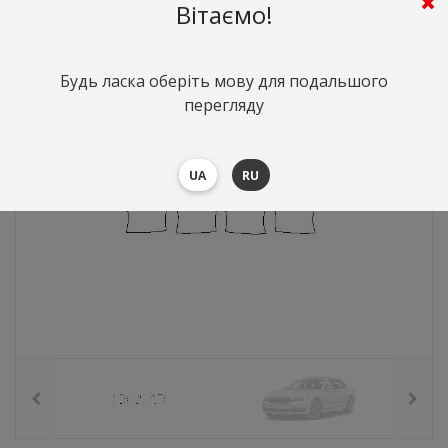
199
грн.
Вартість:
($4.32)
Вітаємо!
Будь ласка оберіть мову для подальшого
перегляду
UA
RU