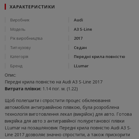
ХАРАКТЕРИСТИКИ
Виробник
Audi
Модель
A3 S-Line
Рік виробництва
2017
Тип кузову
Седан
Категорія
Передні крила повністю
Бренд
LLumar
Опис:
Передні крила повністю на Audi A3 S-Line 2017
Витрата плівки:
1.14 пог. м. (1.22)
Щоб полегшити і спростити процес обклеювання
автомобіля антигравійною плівкою, була розроблена
технологія виготовлення лекал (викрійок) для авто. Готова
викрійка для авто з антигравійної поліуретанової плівки
LLumar на позашляховик Передні крила повністю Audi A3 S-
Line 2017 дозволяє значно спростити, а також прискорити