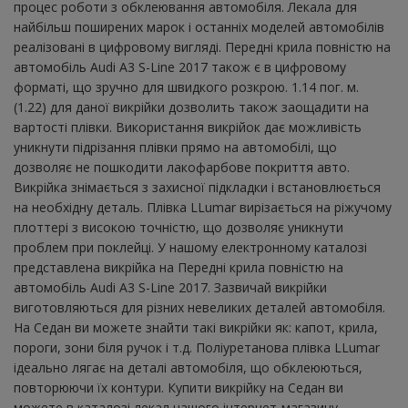
процес роботи з обклеювання автомобіля. Лекала для
найбільш поширених марок і останніх моделей автомобілів
реалізовані в цифровому вигляді. Передні крила повністю на
автомобіль Audi A3 S-Line 2017 також є в цифровому
форматі, що зручно для швидкого розкрою. 1.14 пог. м.
(1.22) для даної викрійки дозволить також заощадити на
вартості плівки. Використання викрійок дає можливість
уникнути підрізання плівки прямо на автомобілі, що
дозволяє не пошкодити лакофарбове покриття авто.
Викрійка знімається з захисної підкладки і встановлюється
на необхідну деталь. Плівка LLumar вирізається на ріжучому
плоттері з високою точністю, що дозволяє уникнути
проблем при поклейці. У нашому електронному каталозі
представлена ​​викрійка на Передні крила повністю на
автомобіль Audi A3 S-Line 2017. Зазвичай викрійки
виготовляються для різних невеликих деталей автомобіля.
На Седан ви можете знайти такі викрійки як: капот, крила,
пороги, зони біля ручок і т.д. Поліуретанова плівка LLumar
ідеально лягає на деталі автомобіля, що обклеюються,
повторюючи їх контури. Купити викрійку на Седан ви
можете в каталозі лекал нашого інтернет-магазину