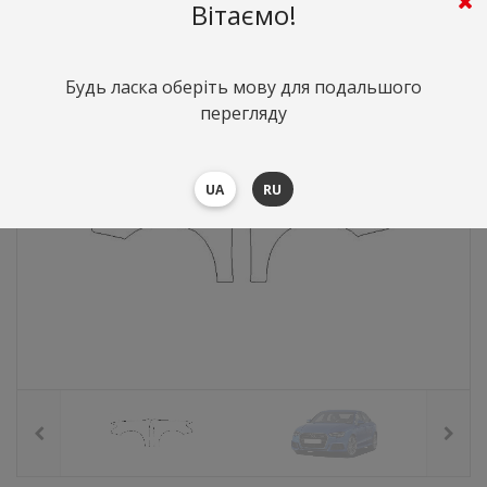
4375
грн.
Вартість:
($95.34)
Вітаємо!
Будь ласка оберіть мову для подальшого
перегляду
UA
RU