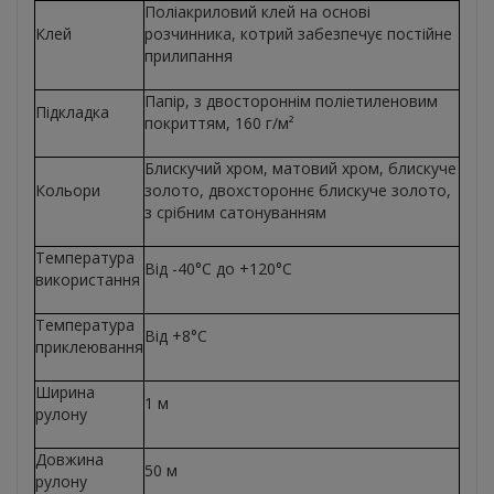
Поліакриловий клей на основі
Клей
розчинника, котрий забезпечує постійне
прилипання
Папір, з двостороннім поліетиленовим
Підкладка
покриттям, 160 г/м²
Блискучий хром, матовий хром, блискуче
Кольори
золото, двохстороннє блискуче золото,
з срібним сатонуванням
Температура
Від -40°С до +120°С
використання
Температура
Від +8°С
приклеювання
Ширина
1 м
рулону
Довжина
50 м
рулону