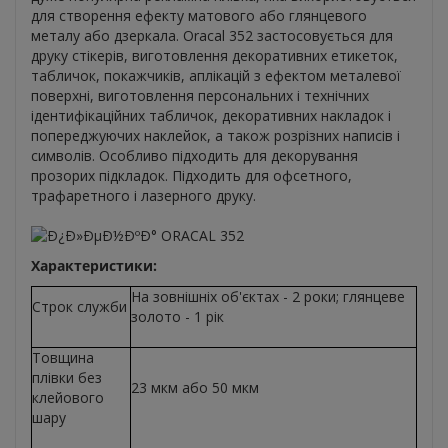
для створення ефекту матового або глянцевого
металу або дзеркала. Oracal 352 застосовується для
друку стікерів, виготовлення декоративних етикеток,
табличок, покажчиків, аплікацій з ефектом металевої
поверхні, виготовлення персональних і технічних
ідентифікаційних табличок, декоративних накладок і
попереджуючих наклейок, а також розрізних написів і
символів. Особливо підходить для декорування
прозорих підкладок. Підходить для офсетного,
трафаретного і лазерного друку.
Характеристики:
На зовнішніх об'єктах - 2 роки; глянцеве
Строк служби
золото - 1 рік
Товщина
плівки без
23 мкм або 50 мкм
клейового
шару