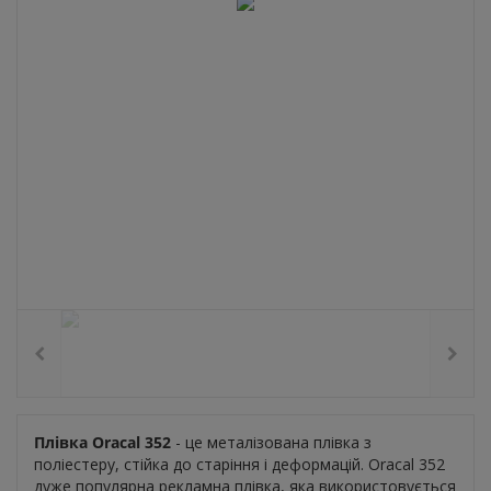
Плівка Oracal 352
- це металізована плівка з
поліестеру, стійка до старіння і деформацій. Oracal 352
дуже популярна рекламна плівка, яка використовується