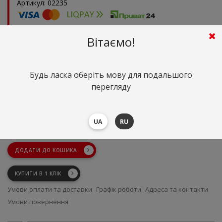
Артикул: 02235
Оптом та в роздріб
Вітаємо!
Кількість:
666
грн. пог. м.
Сума
(
14.50
$)
Будь ласка оберіть мову для подальшого
від 1 пог. м.
666 грн.
(14.50 $)
перегляду
від 10.00 пог. м.
620 грн.
(13.50 $)
від 50 пог. м.
552 грн.
(12.00 $)
666
грн.
Сума:
(14.50 $)
UA
RU
Замовте ще
9
пог. м. та заощаджуйте
460
грн.
ДОДАТИ ДО КОШИКА
КУПИТИ В 1 КЛІК
Умови оплати та доставки
Графік роботи
Адреса та контакти
Умови повернення