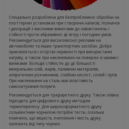
Спеціально розроблена для безпроблемної обробки на
плоттерних установках при створенні написів, позначок
і декорацій з високими вимогами до навантажень і
стійкості проти абразивної дії вітру і погодних умов.
Рекомендується для високоякісної реклами на
автомобілях та інших транспортних засобах. Добре
приклеюється і огортає нерівності при використанні
нагріву, а також при наклеюванні на поверхні зі швами і
виїмками. Володіє стійкістю до дії більшості
мінеральних олій, жирів, паливних матеріалів,
аліфатичних розчинників, слабких кислот, солей і лугів.
При наклеюванні на сталь має властивість
самозатухания полум'я.
Рекомендується для трафаретного друку. Також плівка
підходить для цифрового друку методом
термопереносу. Для широкоформатного друку
сольвентним чорнилом потрібні тести, оскільки
помічено, що міцність зчеплення і якість друку
залежить від типу чорнил.