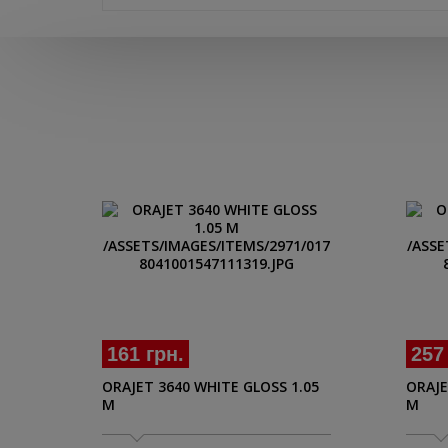
161 грн.
257
ORAJET 3640 WHITE GLOSS 1.05
ORAJE
M
M