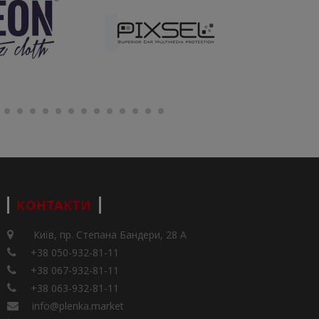
КОНТАКТИ
Київ, пр. Степана Бандери, 28 А
+38 050-932-81-11
+38 067-932-81-11
+38 063-932-81-11
info@plenka.market