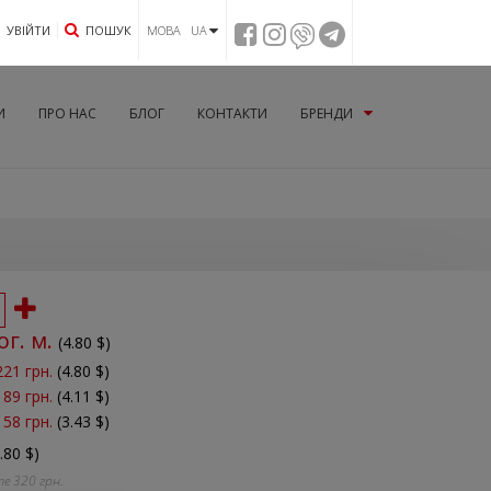
УВIЙТИ
ПОШУК
МОВА UA
И
ПРО НАС
БЛОГ
КОНТАКТИ
БРЕНДИ
ог. м.
(
4.80
$)
221 грн.
(4.80 $)
189 грн.
(4.11 $)
158 грн.
(3.43 $)
.80 $)
те
320
грн.