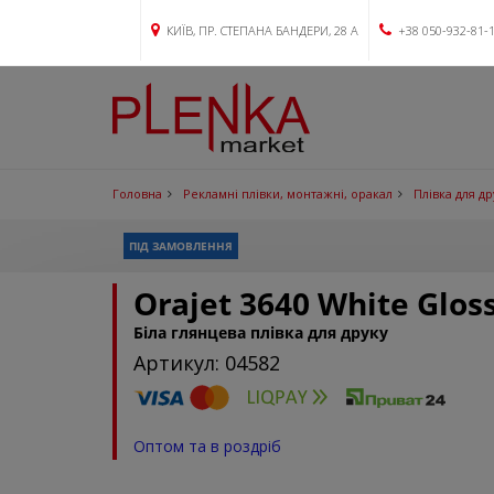
КИЇВ, ПР. СТЕПАНА БАНДЕРИ, 28 А
+38 050-932-81-
Головна
Рекламні плівки, монтажні, оракал
Плівка для д
ПІД ЗАМОВЛЕННЯ
Orajet 3640 White Glos
Біла глянцева плівка для друку
Артикул: 04582
Оптом та в роздріб