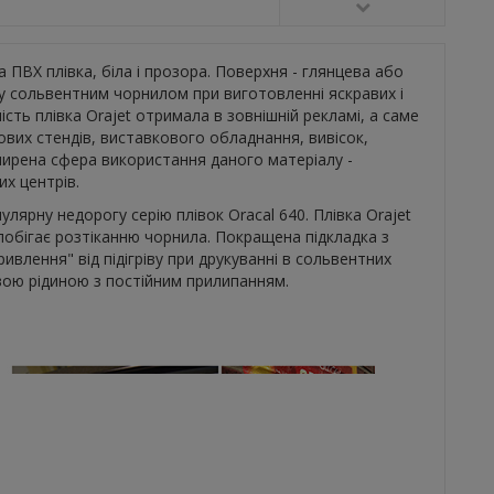
а ПВХ плівка, біла і прозора. Поверхня - глянцева або
 сольвентним чорнилом при виготовленні яскравих і
сть плівка Orajet отримала в зовнішній рекламі, а саме
ових стендів, виставкового обладнання, вивісок,
ширена сфера використання даного матеріалу -
их центрів.
лярну недорогу серію плівок Oracal 640. Плівка Orajet
побігає розтіканню чорнила. Покращена підкладка з
влення" від підігріву при друкуванні в сольвентних
вою рідиною з постійним прилипанням.