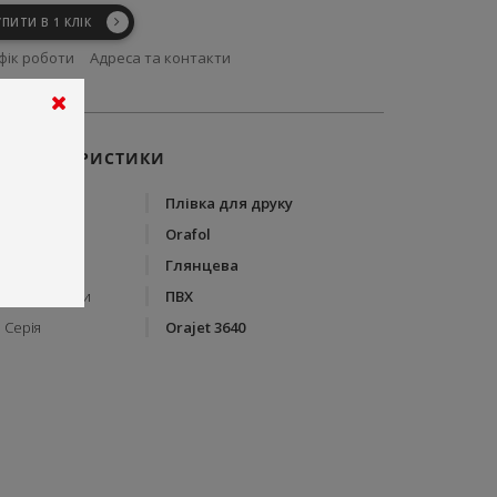
УПИТИ В 1 КЛІК
фік роботи
Адреса та контакти
ХАРАКТЕРИСТИКИ
Тип
Плівка для друку
Бренд
Orafol
Вид плівки
Глянцева
Склад плівки
ПВХ
Серія
Orajet 3640