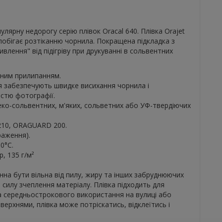
лярну недорогу серію плівок Oracal 640. Плівка Orajet
побігає розтіканню чорнила. Покращена підкладка з
влення" від підігріву при друкуванні в сольвентних
йним прилипанням.
я забезпечують швидке висихання чорнила і
істю фотографії.
еко-сольвентних, м'яких, сольветних або УФ-твердіючих
210, ORAGUARD 200.
раження).
0°С.
р, 135 г/м²
на бути вільна від пилу, жиру та інших забруднюючих
 силу зчеплення матеріалу. Плівка підходить для
а середньострокового використання на вулиці або
верхнями, плівка може потріскатись, відклеїтись і