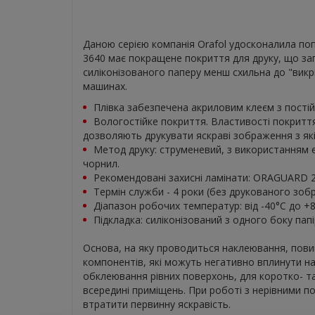
Даною серією компанія Orafol удосконалила попу
3640 має покращене покриття для друку, що за
силіконізованого паперу менш схильна до "викри
машинах.
Плівка забезпечена акриловим клеєм з пості
Вологостійке покриття. Властивості покритт
дозволяють друкувати яскраві зображення з як
Метод друку: струменевий, з використанням 
чорнил.
Рекомендовані захисні ламінати: ORAGUARD 
Термін служби - 4 роки (без друкованого зоб
Діапазон робочих температур: від -40°С до +8
Підкладка: силіконізований з одного боку папі
Основа, на яку проводиться наклеювання, повин
компонентів, які можуть негативно вплинути на
обклеювання рівних поверхонь, для коротко- т
всередині приміщень. При роботі з нерівними по
втратити первинну яскравість.