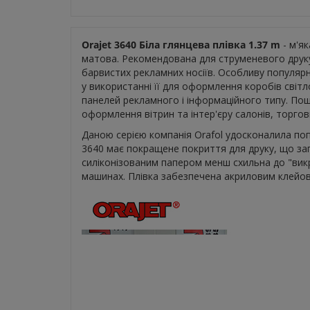
Orajet 3640 Біла глянцева плівка 1.37 m
- м'як
матова. Рекомендована для струменевого друку
барвистих рекламних носіїв. Особливу популярні
у використанні її для оформлення коробів світл
панелей рекламного і інформаційного типу. По
оформлення вітрин та інтер'єру салонів, торгов
Даною серією компанія Orafol удосконалила попу
3640 має покращене покриття для друку, що за
силіконізованим папером менш схильна до "викри
машинах. Плівка забезпечена акриловим клейо