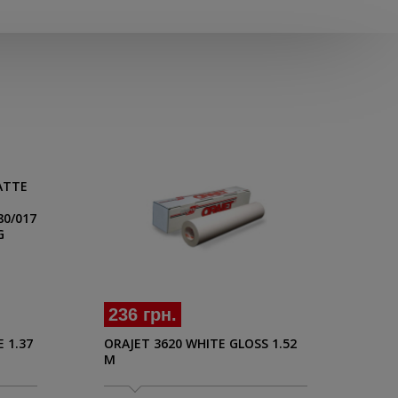
17
236 грн.
 1.37
ORA
ORAJET 3620 WHITE GLOSS 1.52
MAT
M