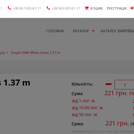
11
+38 067-932-81-11
+38 063-932-81-11
КОШИК
РЕЄСТРАЦІЯ
ГОЛОВНА
КАТАЛОГ
КАТАЛОГ ВИКРІЙК
руку
Orajet 3640 White Gloss 1.37 m
s 1.37 m
Кількість:
221
грн. п
Сума
від 1 пог. м.
від 10.00 пог. м.
від 50 пог. м.
221
грн.
Сума:
(4
Замовте ще
9
пог. м. та заощаджуй