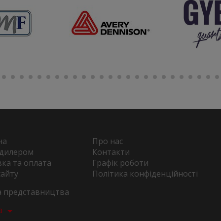
на
Про нас
 дилером
Контакти
ка та оплата
Графік роботи
сайту
Політика конфіденційності
та представництва
а