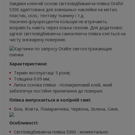
Завдяки клеючій основі світловідбиваюча плівка Orafol
5300 адаптована для зовнішньої наклейки на метал,
пластик, скло, тентову тканину і т.д.
Насичені флуоресцентні кольори не втрачають
яскравість навіть через кілька сезонів. Для додаткової
адгезії світловідбиваюча самоклеюча плівка клеїться на
чисту знежирену поверхню.
Характеристики:
Термін експлуатації 5 років;
Товщина 0.09 мм;
Липка основа плівки - поліакриловий клей, який
забезпечує постійне прилипання до поверхні.
Плівка випускається в колірній гамі:
Біла, Жовта, Помаранчева, Червона, Зелена, Синя.
Особливості:
Світловідбиваюча плівка 5300 - моментально