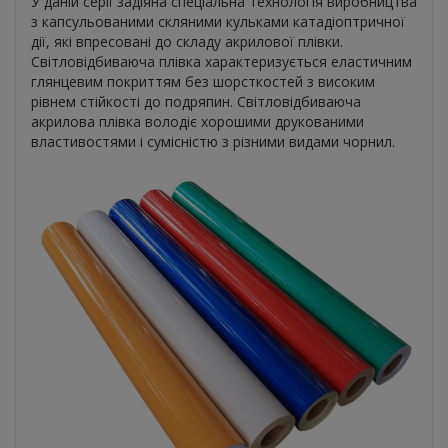
У даній серії задіяна спеціальна технологія виробництва
з капсульованими скляними кульками катадіоптричної
дії, які впресовані до складу акрилової плівки.
Світловідбиваюча плівка характеризується еластичним
глянцевим покриттям без шорсткостей з високим
рівнем стійкості до подряпин. Світловідбиваюча
акрилова плівка володіє хорошими друкованими
властивостями і сумісністю з різними видами чорнил.