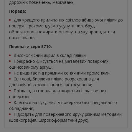
дорожніх позначень, маркувань.
Порада:
Для кращого прилипання світловідбиваючої плівки до
поверхні, рекомендуємо усунути пил, бруд і
обов'язково знежирити основу, на яку проводиться
наклеювання.
Переваги серії 5710:
Високоякісний акрил в складі плівки;
Прекрасно фіксується на металевих поверхнях,
оцинкованому аркуші;
Не вицвітає під прямими сонячними променями;
Світловідбиваюча плівка розрахована для
довговічного зовнішнього застосування;
Плівка адаптована для жорстких і еластичних
поверхонь;
Клеїться на суху, чисту поверхню без спеціального
обладнання;
Підходить для поверхневого друку різними методами
(шовкографія, широкоформатний друк).