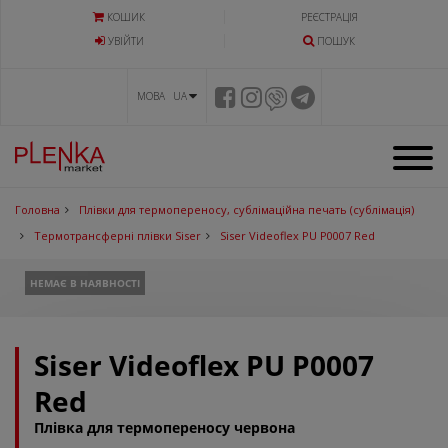
КОШИК
РЕЄСТРАЦІЯ
УВIЙТИ
ПОШУК
МОВА UA
Головна
Плівки для термопереносу, сублімаційна печать (сублімація)
Термотрансферні плівки Siser
Siser Videoflex PU P0007 Red
НЕМАЄ В НАЯВНОСТІ
Siser Videoflex PU P0007
Red
Плівка для термопереносу червона