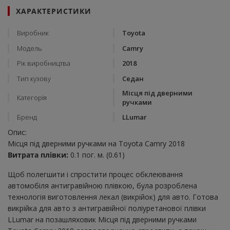
ХАРАКТЕРИСТИКИ
Виробник
Toyota
Модель
Camry
Рік виробництва
2018
Тип кузову
Седан
Місця під дверними
Категорія
ручками
Бренд
LLumar
Опис:
Місця під дверними ручками на Toyota Camry 2018
Витрата плівки:
0.1 пог. м. (0.61)
Щоб полегшити і спростити процес обклеювання
автомобіля антигравійною плівкою, була розроблена
технологія виготовлення лекал (викрійок) для авто. Готова
викрійка для авто з антигравійної поліуретанової плівки
LLumar на позашляховик Місця під дверними ручками