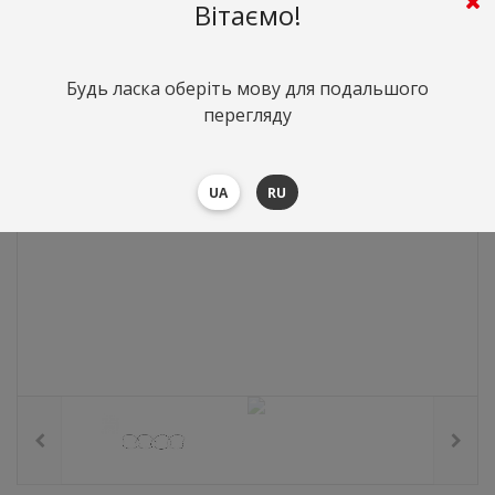
192
грн.
Вартість:
($4.18)
Вітаємо!
Будь ласка оберіть мову для подальшого
перегляду
UA
RU