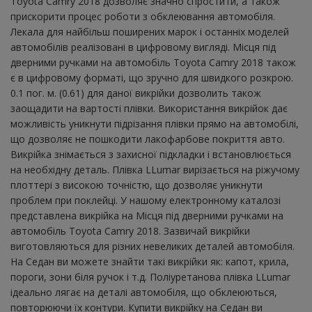
Toyota Camry 2018 дозволяє значно спростити, а також
прискорити процес роботи з обклеювання автомобіля.
Лекала для найбільш поширених марок і останніх моделей
автомобілів реалізовані в цифровому вигляді. Місця під
дверними ручками на автомобіль Toyota Camry 2018 також
є в цифровому форматі, що зручно для швидкого розкрою.
0.1 пог. м. (0.61) для даної викрійки дозволить також
заощадити на вартості плівки. Використання викрійок дає
можливість уникнути підрізання плівки прямо на автомобілі,
що дозволяє не пошкодити лакофарбове покриття авто.
Викрійка знімається з захисної підкладки і встановлюється
на необхідну деталь. Плівка LLumar вирізається на ріжучому
плоттері з високою точністю, що дозволяє уникнути
проблем при поклейці. У нашому електронному каталозі
представлена ​​викрійка на Місця під дверними ручками на
автомобіль Toyota Camry 2018. Зазвичай викрійки
виготовляються для різних невеликих деталей автомобіля.
На Седан ви можете знайти такі викрійки як: капот, крила,
пороги, зони біля ручок і т.д. Поліуретанова плівка LLumar
ідеально лягає на деталі автомобіля, що обклеюються,
повторюючи їх контури. Купити викрійку на Седан ви