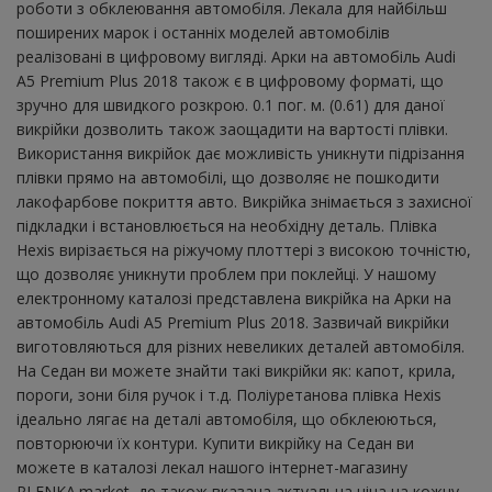
роботи з обклеювання автомобіля. Лекала для найбільш
поширених марок і останніх моделей автомобілів
реалізовані в цифровому вигляді. Арки на автомобіль Audi
A5 Premium Plus 2018 також є в цифровому форматі, що
зручно для швидкого розкрою. 0.1 пог. м. (0.61) для даної
викрійки дозволить також заощадити на вартості плівки.
Використання викрійок дає можливість уникнути підрізання
плівки прямо на автомобілі, що дозволяє не пошкодити
лакофарбове покриття авто. Викрійка знімається з захисної
підкладки і встановлюється на необхідну деталь. Плівка
Hexis вирізається на ріжучому плоттері з високою точністю,
що дозволяє уникнути проблем при поклейці. У нашому
електронному каталозі представлена ​​викрійка на Арки на
автомобіль Audi A5 Premium Plus 2018. Зазвичай викрійки
виготовляються для різних невеликих деталей автомобіля.
На Седан ви можете знайти такі викрійки як: капот, крила,
пороги, зони біля ручок і т.д. Поліуретанова плівка Hexis
ідеально лягає на деталі автомобіля, що обклеюються,
повторюючи їх контури. Купити викрійку на Седан ви
можете в каталозі лекал нашого інтернет-магазину
PLENKA.market, де також вказана актуальна ціна на кожну