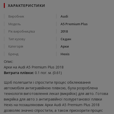
ХАРАКТЕРИСТИКИ
Виробник
Audi
Модель
A5 Premium Plus
Рік виробництва
2018
Тип кузову
Седан
Категорія
Арки
Бренд
Hexis
Опис:
Арки на Audi A5 Premium Plus 2018
Витрата плівки:
0.1 пог. м. (0.61)
Щоб полегшити і спростити процес обклеювання
автомобіля антигравійною плівкою, була розроблена
технологія виготовлення лекал (викрійок) для авто. Готова
викрійка для авто з антигравійної поліуретанової плівки
Hexis на позашляховик Арки Audi A5 Premium Plus 2018
дозволяє значно спростити, а також прискорити процес