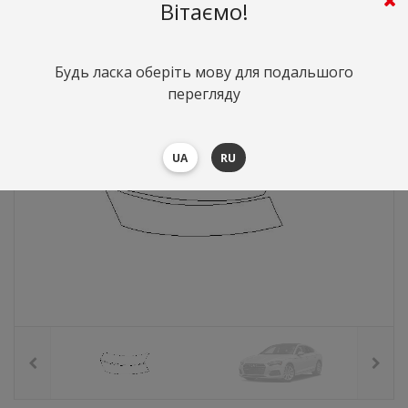
165
грн.
Вартість:
($3.6)
Вітаємо!
Будь ласка оберіть мову для подальшого
перегляду
UA
RU