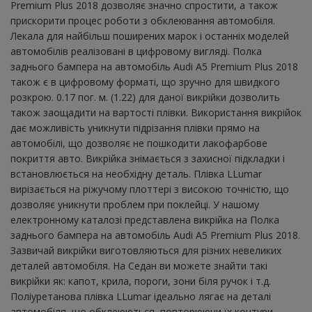
Premium Plus 2018 дозволяє значно спростити, а також
прискорити процес роботи з обклеювання автомобіля.
Лекала для найбільш поширених марок і останніх моделей
автомобілів реалізовані в цифровому вигляді. Полка
заднього бампера на автомобіль Audi A5 Premium Plus 2018
також є в цифровому форматі, що зручно для швидкого
розкрою. 0.17 пог. м. (1.22) для даної викрійки дозволить
також заощадити на вартості плівки. Використання викрійок
дає можливість уникнути підрізання плівки прямо на
автомобілі, що дозволяє не пошкодити лакофарбове
покриття авто. Викрійка знімається з захисної підкладки і
встановлюється на необхідну деталь. Плівка LLumar
вирізається на ріжучому плоттері з високою точністю, що
дозволяє уникнути проблем при поклейці. У нашому
електронному каталозі представлена ​​викрійка на Полка
заднього бампера на автомобіль Audi A5 Premium Plus 2018.
Зазвичай викрійки виготовляються для різних невеликих
деталей автомобіля. На Седан ви можете знайти такі
викрійки як: капот, крила, пороги, зони біля ручок і т.д.
Поліуретанова плівка LLumar ідеально лягає на деталі
автомобіля, що обклеюються, повторюючи їх контури.