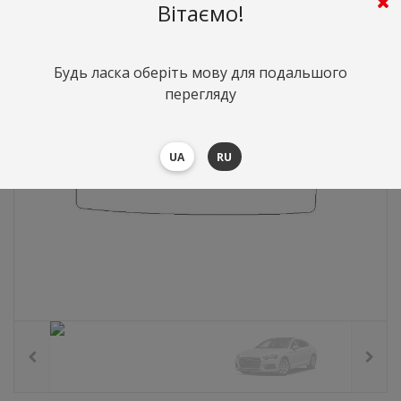
701
грн.
Вартість:
($15.24)
Вітаємо!
Будь ласка оберіть мову для подальшого
перегляду
UA
RU