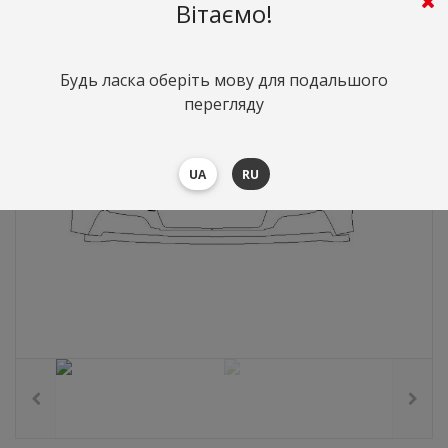
4856
грн.
Вартість:
($105.82)
Вітаємо!
Будь ласка оберіть мову для подальшого
перегляду
UA
RU