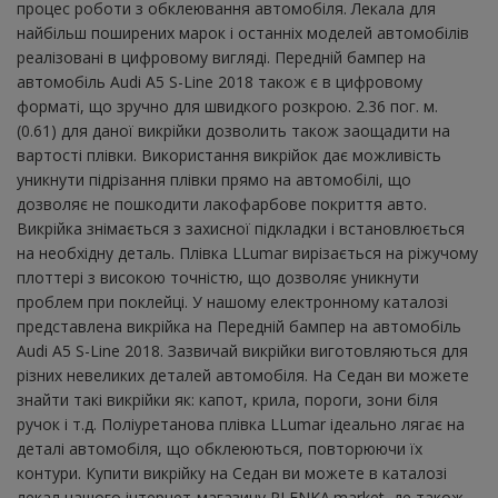
процес роботи з обклеювання автомобіля. Лекала для
найбільш поширених марок і останніх моделей автомобілів
реалізовані в цифровому вигляді. Передній бампер на
автомобіль Audi A5 S-Line 2018 також є в цифровому
форматі, що зручно для швидкого розкрою. 2.36 пог. м.
(0.61) для даної викрійки дозволить також заощадити на
вартості плівки. Використання викрійок дає можливість
уникнути підрізання плівки прямо на автомобілі, що
дозволяє не пошкодити лакофарбове покриття авто.
Викрійка знімається з захисної підкладки і встановлюється
на необхідну деталь. Плівка LLumar вирізається на ріжучому
плоттері з високою точністю, що дозволяє уникнути
проблем при поклейці. У нашому електронному каталозі
представлена ​​викрійка на Передній бампер на автомобіль
Audi A5 S-Line 2018. Зазвичай викрійки виготовляються для
різних невеликих деталей автомобіля. На Седан ви можете
знайти такі викрійки як: капот, крила, пороги, зони біля
ручок і т.д. Поліуретанова плівка LLumar ідеально лягає на
деталі автомобіля, що обклеюються, повторюючи їх
контури. Купити викрійку на Седан ви можете в каталозі
лекал нашого інтернет-магазину PLENKA.market, де також