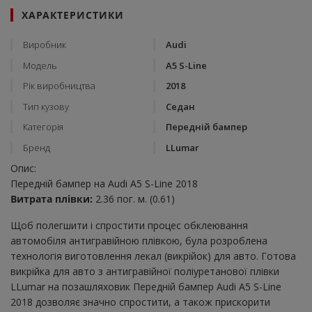
ХАРАКТЕРИСТИКИ
Виробник
Audi
Модель
A5 S-Line
Рік виробництва
2018
Тип кузову
Седан
Категорія
Передній бампер
Бренд
LLumar
Опис:
Передній бампер на Audi A5 S-Line 2018
Витрата плівки:
2.36 пог. м. (0.61)
Щоб полегшити і спростити процес обклеювання
автомобіля антигравійною плівкою, була розроблена
технологія виготовлення лекал (викрійок) для авто. Готова
викрійка для авто з антигравійної поліуретанової плівки
LLumar на позашляховик Передній бампер Audi A5 S-Line
2018 дозволяє значно спростити, а також прискорити