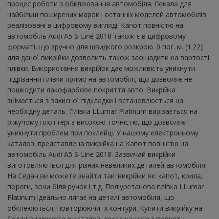
процес роботи з обклеювання автомобіля. Лекала для
найбільш поширених марок і останніх моделей автомобілів
реалізовані в цифровому вигляді. Капот повністю на
автомобіль Audi A5 S-Line 2018 також є в цифровому
форматі, що зручно для швидкого розкрою. 0 пог. м. (1.22)
для даної викрійки дозволить також заощадити на вартості
плівки. Використання викрійок дає можливість уникнути
підрізання плівки прямо на автомобілі, що дозволяє не
пошкодити лакофарбове покриття авто. Викрійка
знімається з захисної підкладки і встановлюється на
необхідну деталь. Плівка LLumar Platinum вирізається на
ріжучому плоттері з високою точністю, що дозволяє
уникнути проблем при поклейці. У нашому електронному
каталозі представлена ​​викрійка на Капот повністю на
автомобіль Audi A5 S-Line 2018. Зазвичай викрійки
виготовляються для різних невеликих деталей автомобіля.
На Седан ви можете знайти такі викрійки як: капот, крила,
пороги, зони біля ручок і т.д. Поліуретанова плівка LLumar
Platinum ідеально лягає на деталі автомобіля, що
обклеюються, повторюючи їх контури. Купити викрійку на
Седан ви можете в каталозі лекал нашого інтернет-