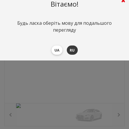
0
грн.
Вартість:
($0)
Вітаємо!
Будь ласка оберіть мову для подальшого
перегляду
UA
RU