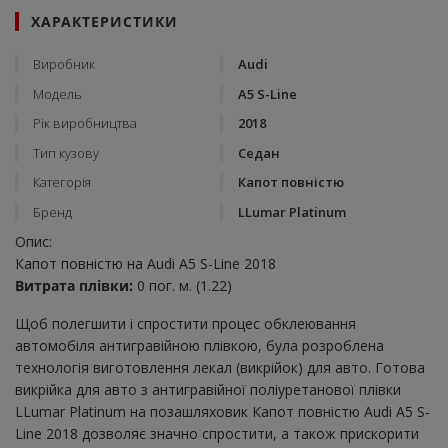
ХАРАКТЕРИСТИКИ
Виробник
Audi
Модель
A5 S-Line
Рік виробництва
2018
Тип кузову
Седан
Категорія
Капот повністю
Бренд
LLumar Platinum
Опис:
Капот повністю на Audi A5 S-Line 2018
Витрата плівки:
0 пог. м. (1.22)
Щоб полегшити і спростити процес обклеювання
автомобіля антигравійною плівкою, була розроблена
технологія виготовлення лекал (викрійок) для авто. Готова
викрійка для авто з антигравійної поліуретанової плівки
LLumar Platinum на позашляховик Капот повністю Audi A5 S-
Line 2018 дозволяє значно спростити, а також прискорити