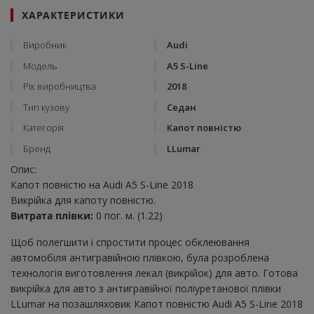
ХАРАКТЕРИСТИКИ
Виробник
Audi
Модель
A5 S-Line
Рік виробництва
2018
Тип кузову
Седан
Категорія
Капот повністю
Бренд
LLumar
Опис:
Капот повністю на Audi A5 S-Line 2018
Викрійка для капоту повністю.
Витрата плівки:
0 пог. м. (1.22)
Щоб полегшити і спростити процес обклеювання
автомобіля антигравійною плівкою, була розроблена
технологія виготовлення лекал (викрійок) для авто. Готова
викрійка для авто з антигравійної поліуретанової плівки
LLumar на позашляховик Капот повністю Audi A5 S-Line 2018