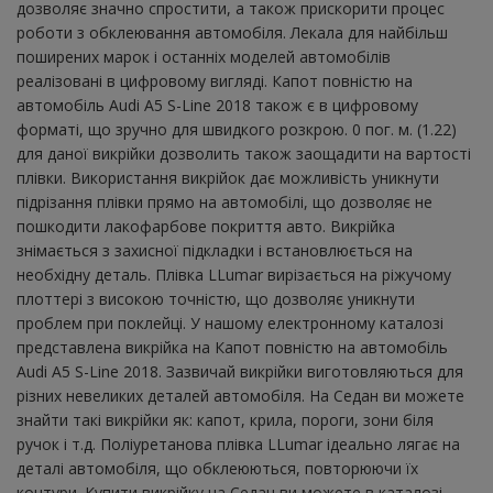
дозволяє значно спростити, а також прискорити процес
роботи з обклеювання автомобіля. Лекала для найбільш
поширених марок і останніх моделей автомобілів
реалізовані в цифровому вигляді. Капот повністю на
автомобіль Audi A5 S-Line 2018 також є в цифровому
форматі, що зручно для швидкого розкрою. 0 пог. м. (1.22)
для даної викрійки дозволить також заощадити на вартості
плівки. Використання викрійок дає можливість уникнути
підрізання плівки прямо на автомобілі, що дозволяє не
пошкодити лакофарбове покриття авто. Викрійка
знімається з захисної підкладки і встановлюється на
необхідну деталь. Плівка LLumar вирізається на ріжучому
плоттері з високою точністю, що дозволяє уникнути
проблем при поклейці. У нашому електронному каталозі
представлена ​​викрійка на Капот повністю на автомобіль
Audi A5 S-Line 2018. Зазвичай викрійки виготовляються для
різних невеликих деталей автомобіля. На Седан ви можете
знайти такі викрійки як: капот, крила, пороги, зони біля
ручок і т.д. Поліуретанова плівка LLumar ідеально лягає на
деталі автомобіля, що обклеюються, повторюючи їх
контури. Купити викрійку на Седан ви можете в каталозі