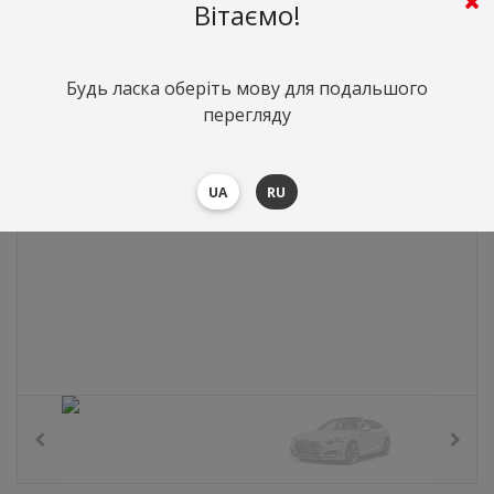
0
грн.
Вартість:
($0)
Вітаємо!
Будь ласка оберіть мову для подальшого
перегляду
UA
RU