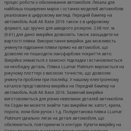
процес роботи з обклеювання автомобіля. Лекала для
найбільш поширених марок і останніх моделей автомобілів
реалізовані в цифровому вигляді. Передній бампер на
автомобіль Audi A6 Base 2016 також є в цифровому
форматі, що зручно для швидкого розкрою. 2.08 пог. м.
(0.61) для даної викрійки дозволить також заощадити на
вартості плівки. Використання викрійок дає можливість
уникнути підрізання плівки прямо на автомобілі, що
дозволяє не пошкодити лакофарбове покриття авто.
Викрійка знімається з захисної підкладки і встановлюється
на необхідну деталь. Плівка LLumar Platinum вирізається на
ріжучому плоттері з високою точністю, що дозволяє
уникнути проблем при поклейці. У нашому електронному
каталозі представлена ​​викрійка на Передній бампер на
автомобіль Audi A6 Base 2016. Зазвичай викрійки
виготовляються для різних невеликих деталей автомобіля.
На Седан ви можете знайти такі викрійки як: капот, крила,
пороги, зони біля ручок і т.д. Поліуретанова плівка LLumar
Platinum ідеально лягає на деталі автомобіля, що
обклеюються, повторюючи їх контури. Купити викрійку на
Седан ви можете в каталозі лекал нашого інтернет-