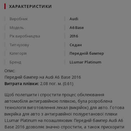
ХАРАКТЕРИСТИКИ
Виробник
Audi
Модель
A6 Base
Рік виробництва
2016
Тип кузову
Седан
Категорія
Передній бампер
Бренд
LLumar Platinum
Опис:
Передній бампер на Audi A6 Base 2016
Витрата плівки:
2.08 пог. м. (0.61)
Щоб полегшити і спростити процес обклеювання
автомобіля антигравійною плівкою, була розроблена
технологія виготовлення лекал (викрійок) для авто. Готова
викрійка для авто з антигравійної поліуретанової плівки
LLumar Platinum на позашляховик Передній бампер Audi A6
Base 2016 дозволяє значно спростити, а також прискорити