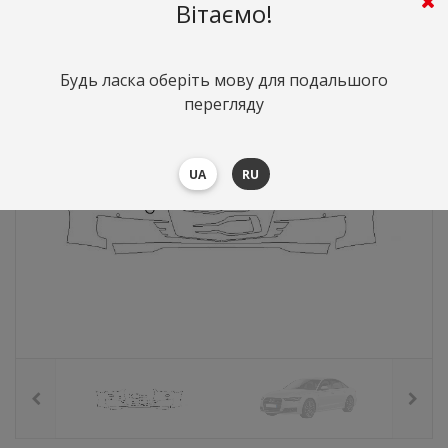
4423
грн.
Вартість:
($96.24)
Вітаємо!
Будь ласка оберіть мову для подальшого
перегляду
UA
RU