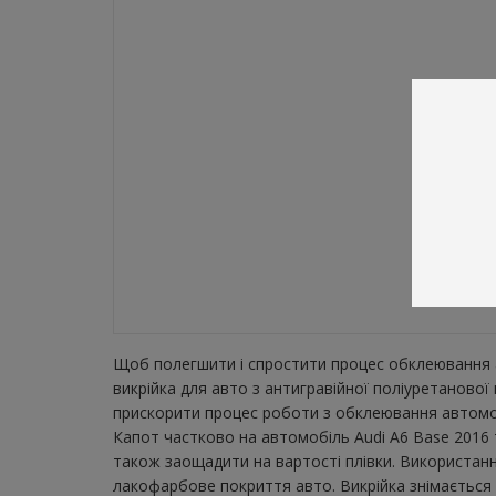
Щоб полегшити і спростити процес обклеювання а
викрійка для авто з антигравійної поліуретаново
прискорити процес роботи з обклеювання автомобі
Капот частково на автомобіль Audi A6 Base 2016 т
також заощадити на вартості плівки. Використанн
лакофарбове покриття авто. Викрійка знімається з