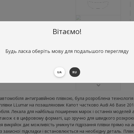
Вітаємо!
Будь ласка оберіть мову для подальшого перегляду
О
К
В
UA
RU
втомобіля антигравійною плівкою, була розроблена технологія 
ї плівки LLumar на позашляховик Капот частково Audi A6 Base 20
ля. Лекала для найбільш поширених марок і останніх моделей а
акож є в цифровому форматі, що зручно для швидкого розкрою. 1.
я викрійок дає можливість уникнути підрізання плівки прямо на 
 захисної підкладки і встановлюється на необхідну деталь. Плів