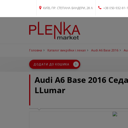
КИЇВ, ПР. СТЕПАНА БАНДЕРИ, 28 А
+38 050-932-81-
Головна
Каталог викрійки і лекал
Audi A6 Base 2016
Au
ДОДАТИ ДО КОШИКА
Audi A6 Base 2016 Сед
LLumar