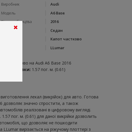
Виробник
Audi
Модель
A6 Base
Рік виробництва
2016
Тип кузову
Седан
Категорія
Капот частково
Бренд
LLumar
пис:
апот частково на Audi A6 Base 2016
итрата плівки:
1.57 пог. м. (0.61)
виготовлення лекал (викрійок) для авто. Готова
16 дозволяє значно спростити, а також
втомобілів реалізовані в цифровому вигляді.
57 пог. м. (0.61) для даної викрійки дозволить
автомобілі, що дозволяє не пошкодити
ка LLumar вирізається на ріжучому плоттері з