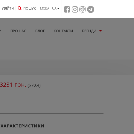
УВIЙТИ
ПОШУК
МОВА UA
И
ПРО НАС
БЛОГ
КОНТАКТИ
БРЕНДИ
3231
грн.
($70.4)
ХАРАКТЕРИСТИКИ