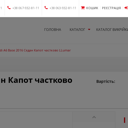
11
+38 067-932-81-11
+38 063-932-81-11
КОШИК
РЕЄСТРАЦІЯ
ГОЛОВНА
КАТАЛОГ
КАТАЛОГ ВИКРІЙК
di A6 Base 2016 Седан Капот частково LLumar
ан Капот частково
Вартість: