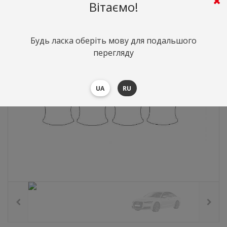
276
грн.
Вартість:
($6)
Вітаємо!
Будь ласка оберіть мову для подальшого
перегляду
UA
RU