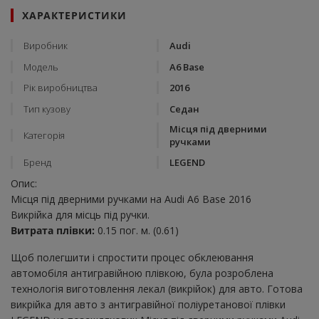
ХАРАКТЕРИСТИКИ
Виробник
Audi
Модель
A6 Base
Рік виробництва
2016
Тип кузову
Седан
Місця під дверними
Категорія
ручками
Бренд
LEGEND
Опис:
Місця під дверними ручками на Audi A6 Base 2016
Викрійка для місць під ручки.
Витрата плівки:
0.15 пог. м. (0.61)
Щоб полегшити і спростити процес обклеювання
автомобіля антигравійною плівкою, була розроблена
технологія виготовлення лекал (викрійок) для авто. Готова
викрійка для авто з антигравійної поліуретанової плівки