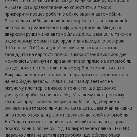
LEGEND на позашляховик Місця під дверними ручками Audi
A6 Base 2016 дозволяє значно спростити, а також
прискорити процес роботи з обклеювання автомобіля.
Лекала для найбільш поширених марок і останніх моделей
автомобілів реалізовані в цифровому вигляді. Місця під
дверними ручками на автомобіль Audi A6 Base 2016 також є
в цифровому форматі, що зручно для швидкого розкрою.
0.15 пог. м. (0.61) для даної викрійки дозволить також
заощадити на вартості плівки. Використання викрійок дає
можливість уникнути підрізання плівки прямо на автомобілі,
що дозволяє не пошкодити лакофарбове покриття авто.
Викрійка знімається з захисної підкладки і встановлюється
на необхідну деталь. Плівка LEGEND вирізається на
ріжучому плоттері з високою точністю, що дозволяє
уникнути проблем при поклейці. У нашому електронному
каталозі представлена ​​викрійка на Місця під дверними
ручками на автомобіль Audi A6 Base 2016. Зазвичай викрійки
виготовляються для різних невеликих деталей автомобіля.
На Седан ви можете знайти такі викрійки як: капот, крила,
пороги, зони біля ручок і т.д. Поліуретанова плівка LEGEND
ідеально лягає на деталі автомобіля, що обклеюються,