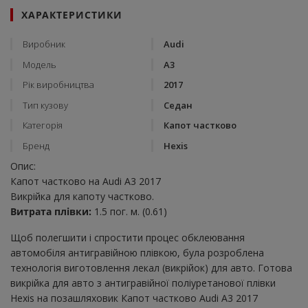
ХАРАКТЕРИСТИКИ
Виробник
Audi
Модель
A3
Рік виробництва
2017
Тип кузову
Седан
Категорія
Капот частково
Бренд
Hexis
Опис:
Капот частково на Audi A3 2017
Викрійка для капоту частково.
Витрата плівки:
1.5 пог. м. (0.61)
Щоб полегшити і спростити процес обклеювання
автомобіля антигравійною плівкою, була розроблена
технологія виготовлення лекал (викрійок) для авто. Готова
викрійка для авто з антигравійної поліуретанової плівки
Hexis на позашляховик Капот частково Audi A3 2017