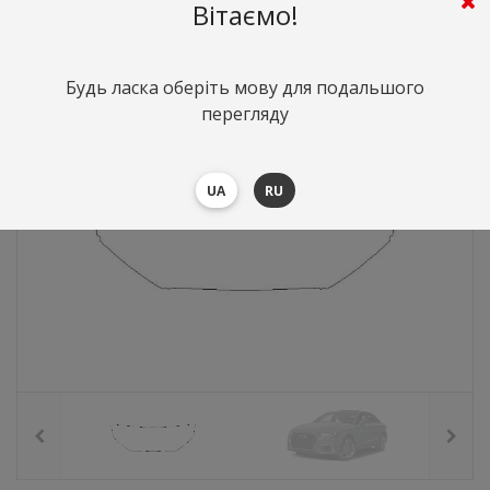
2099
грн.
Вартість:
($45.68)
Вітаємо!
Будь ласка оберіть мову для подальшого
перегляду
UA
RU