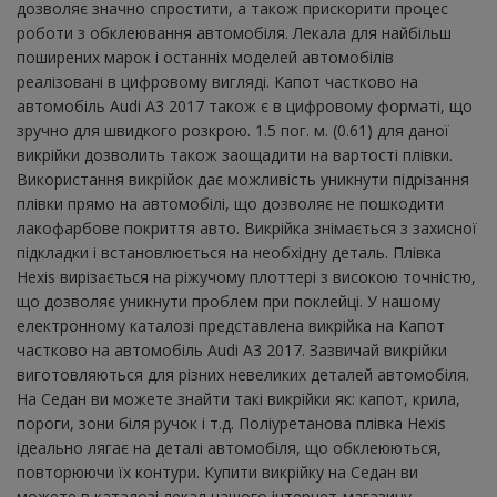
дозволяє значно спростити, а також прискорити процес
роботи з обклеювання автомобіля. Лекала для найбільш
поширених марок і останніх моделей автомобілів
реалізовані в цифровому вигляді. Капот частково на
автомобіль Audi A3 2017 також є в цифровому форматі, що
зручно для швидкого розкрою. 1.5 пог. м. (0.61) для даної
викрійки дозволить також заощадити на вартості плівки.
Використання викрійок дає можливість уникнути підрізання
плівки прямо на автомобілі, що дозволяє не пошкодити
лакофарбове покриття авто. Викрійка знімається з захисної
підкладки і встановлюється на необхідну деталь. Плівка
Hexis вирізається на ріжучому плоттері з високою точністю,
що дозволяє уникнути проблем при поклейці. У нашому
електронному каталозі представлена ​​викрійка на Капот
частково на автомобіль Audi A3 2017. Зазвичай викрійки
виготовляються для різних невеликих деталей автомобіля.
На Седан ви можете знайти такі викрійки як: капот, крила,
пороги, зони біля ручок і т.д. Поліуретанова плівка Hexis
ідеально лягає на деталі автомобіля, що обклеюються,
повторюючи їх контури. Купити викрійку на Седан ви
можете в каталозі лекал нашого інтернет-магазину