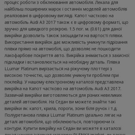
процес роботи з обклеювання автомобіля. Лекала для
найбільш поширених марок і останніх моделей автомобілів
реалізовані в цифровому вигляді. Капот частково на
автомобіль Audi A3 2017 також є в цифровому форматі, що
зручно для швидкого розкрою. 1.5 пог. м. (0.61) для даної
викрійки дозволить також заощадити на вартості плівки.
Використання викрійок дає можливість уникнути підрізання
плівки прямо на автомобілі, що дозволяє не пошкодити
лакофарбове покриття авто. Викрійка знімається з захисної
підкладки і встановлюється на необхідну деталь. Плівка
LLumar Platinum вирізається на ріжучому плоттері з
високою точністю, що дозволяє уникнути проблем при
поклейці. У нашому електронному каталозі представлена ​​
викрійка на Капот частково на автомобіль Audi A3 2017.
Зазвичай викрійки виготовляються для різних невеликих
деталей автомобіля. На Седан ви можете знайти такі
викрійки як: капот, крила, пороги, зони біля ручок і т.д.
Поліуретанова плівка LLumar Platinum ідеально лягає на
деталі автомобіля, що обклеюються, повторюючи їх
контури. Купити викрійку на Седан ви можете в каталозі
лекал нашого інтернет-магазину PLENKA.market, де також