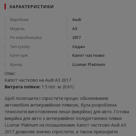
ХАРАКТЕРИСТИКИ
Виробник
Audi
Модель
A3
Рік виробництва
2017
Тип кузову
Седан
Категорія
Капот частково
Бренд
LLumar Platinum
Опис:
Капот частково на Audi A3 2017
Витрата плівки:
1.5 пог. м. (0.61)
Щоб полегшити і спростити процес обклеювання
автомобіля антигравійною плівкою, була розроблена
технологія виготовлення лекал (викрійок) для авто. Готова
викрійка для авто з антигравійної поліуретанової плівки
LLumar Platinum на позашляховик Капот частково Audi A3
2017 дозволяє значно спростити, а також прискорити