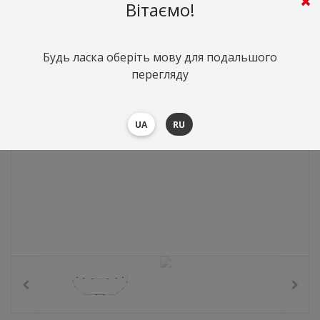
3057
грн.
Вартість:
($66.62)
Вітаємо!
Будь ласка оберіть мову для подальшого
перегляду
UA
RU