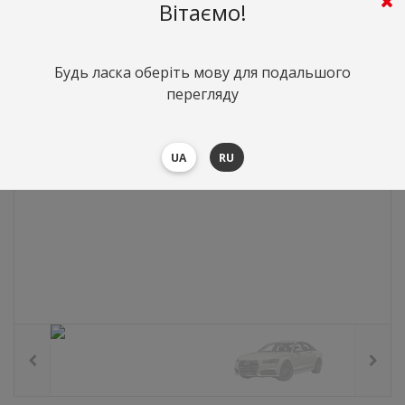
0
грн.
Вартість:
($0)
Вітаємо!
Будь ласка оберіть мову для подальшого
перегляду
UA
RU