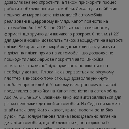
дозволяє значно спростити, а також прискорити процес
роботи з обклеювання автомобіля. Лекала для найбільш
поширених марок і останніх моделей автомобілів
реалізовані в цифровому вигляді. Капот повністю на
автомобіль Audi A6 S-Line 2016 також є в цифровому
форматі, що зручно для швидкого розкрою. 0 пог. м. (1.22)
для даної викрійки дозволить також заощадити на вартості
плівки. Використання викрійок дає можливість уникнути
підрізання плівки прямо на автомобілі, що дозволяє не
пошкодити лакофарбове покриття авто. Викрійка
знімається з захисної підкладки і встановлюється на
необхідну деталь. Плівка Hexis вирізається на ріжучому
плоттері з високою точністю, що дозволяє уникнути
проблем при поклейці. У нашому електронному каталозі
представлена ​​викрійка на Капот повністю на автомобіль
Audi A6 S-Line 2016. Зазвичай викрійки виготовляються для
різних невеликих деталей автомобіля. На Седан ви можете
знайти такі викрійки як: капот, крила, пороги, зони біля
ручок і т.д. Поліуретанова плівка Hexis ідеально лягає на
деталі автомобіля, що обклеюються, повторюючи їх
контури. Купити викрійку на Седан ви можете в каталозі