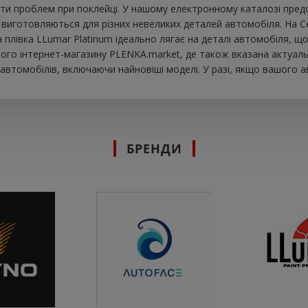
ти проблем при поклейці. У нашому електронному каталозі предст
и виготовляються для різних невеликих деталей автомобіля. На Се
ова плівка LLumar Platinum ідеально лягає на деталі автомобіля,
шого інтернет-магазину PLENKA.market, де також вказана актуальн
втомобілів, включаючи найновіші моделі. У разі, якщо вашого а
БРЕНДИ