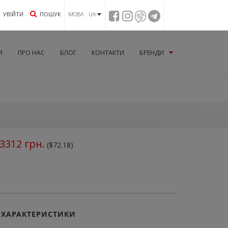
УВIЙТИ
ПОШУК
МОВА UA
И
ПРО НАС
БЛОГ
КОНТАКТИ
БРЕНДИ
3312
грн.
($72.18)
ХАРАКТЕРИСТИКИ