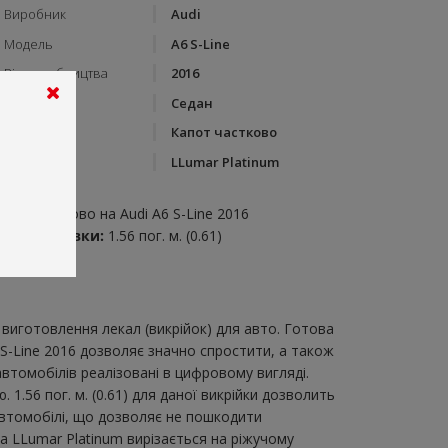
Виробник
Audi
Модель
A6 S-Line
Рік виробництва
2016
Тип кузову
Седан
Категорія
Капот частково
Бренд
LLumar Platinum
пис:
апот частково на Audi A6 S-Line 2016
итрата плівки:
1.56 пог. м. (0.61)
виготовлення лекал (викрійок) для авто. Готова
 S-Line 2016 дозволяє значно спростити, а також
втомобілів реалізовані в цифровому вигляді.
.56 пог. м. (0.61) для даної викрійки дозволить
автомобілі, що дозволяє не пошкодити
ка LLumar Platinum вирізається на ріжучому