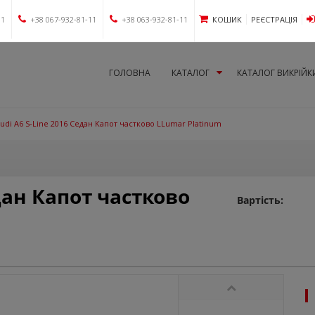
11
+38 067-932-81-11
+38 063-932-81-11
КОШИК
РЕЄСТРАЦІЯ
ГОЛОВНА
КАТАЛОГ
КАТАЛОГ ВИКРІЙК
udi A6 S-Line 2016 Седан Капот частково LLumar Platinum
едан Капот частково
Вартість: