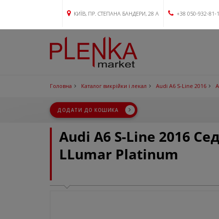
КИЇВ, ПР. СТЕПАНА БАНДЕРИ, 28 А
+38 050-932-81-
Головна
Каталог викрійки і лекал
Audi A6 S-Line 2016
A
ДОДАТИ ДО КОШИКА
Audi A6 S-Line 2016 С
LLumar Platinum