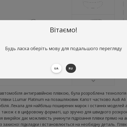
Вітаємо!
Будь ласка оберіть мову для подальшого перегляду
О
К
В
UA
RU
втомобіля антигравійною плівкою, була розроблена технологія 
 плівки LLumar Platinum на позашляховик Капот частково Audi A6
ля. Лекала для найбільш поширених марок і останніх моделей а
 також є в цифровому форматі, що зручно для швидкого розкрою. 1
я викрійок дає можливість уникнути підрізання плівки прямо на 
 захисної підкладки і встановлюється на необхідну деталь. Плів