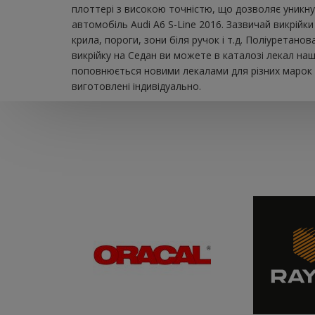
плоттері з високою точністю, що дозволяє уникну
автомобіль Audi A6 S-Line 2016. Зазвичай викрійк
крила, пороги, зони біля ручок і т.д. Поліуретан
викрійку на Седан ви можете в каталозі лекал на
поповнюється новими лекалами для різних марок а
виготовлені індивідуально.