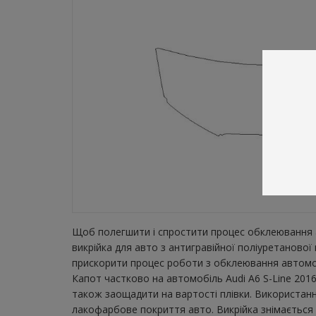
Щоб полегшити і спростити процес обклеювання а
викрійка для авто з антигравійної поліуретанової
прискорити процес роботи з обклеювання автомобі
Капот частково на автомобіль Audi A6 S-Line 2016
також заощадити на вартості плівки. Використанн
лакофарбове покриття авто. Викрійка знімається з