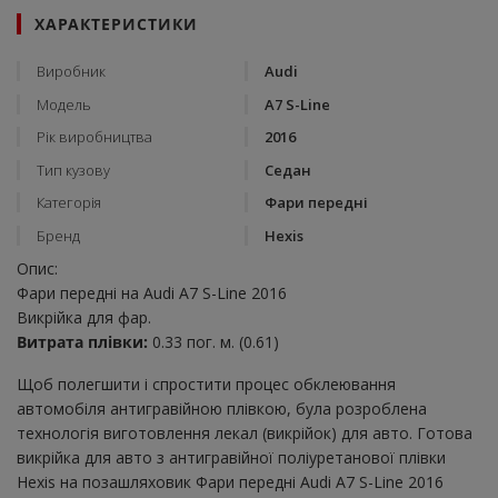
ХАРАКТЕРИСТИКИ
Виробник
Audi
Модель
A7 S-Line
Рік виробництва
2016
Тип кузову
Седан
Категорія
Фари передні
Бренд
Hexis
Опис:
Фари передні на Audi A7 S-Line 2016
Викрійка для фар.
Витрата плівки:
0.33 пог. м. (0.61)
Щоб полегшити і спростити процес обклеювання
автомобіля антигравійною плівкою, була розроблена
технологія виготовлення лекал (викрійок) для авто. Готова
викрійка для авто з антигравійної поліуретанової плівки
Hexis на позашляховик Фари передні Audi A7 S-Line 2016