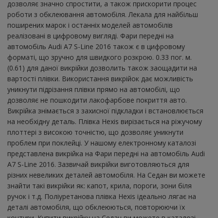
дозволяє значно спростити, а також прискорити процес
роботи з обклеювання автомобіля. Лекала для найбільш
поширених марок і останніх моделей автомобілів
реалізовані в цифровому вигляді. Фари передні на
автомобіль Audi A7 S-Line 2016 також є в цифровому
форматі, що зручно для швидкого розкрою. 0.33 пог. м.
(0.61) для даної викрійки дозволить також заощадити на
вартості плівки. Використання викрійок дає можливість
уникнути підрізання плівки прямо на автомобілі, що
дозволяє не пошкодити лакофарбове покриття авто.
Викрійка знімається з захисної підкладки і встановлюється
на необхідну деталь. Плівка Hexis вирізається на ріжучому
плоттері з високою точністю, що дозволяє уникнути
проблем при поклейці. У нашому електронному каталозі
представлена ​​викрійка на Фари передні на автомобіль Audi
A7 S-Line 2016. Зазвичай викрійки виготовляються для
різних невеликих деталей автомобіля. На Седан ви можете
знайти такі викрійки як: капот, крила, пороги, зони біля
ручок і т.д. Поліуретанова плівка Hexis ідеально лягає на
деталі автомобіля, що обклеюються, повторюючи їх
контури. Купити викрійку на Седан ви можете в каталозі