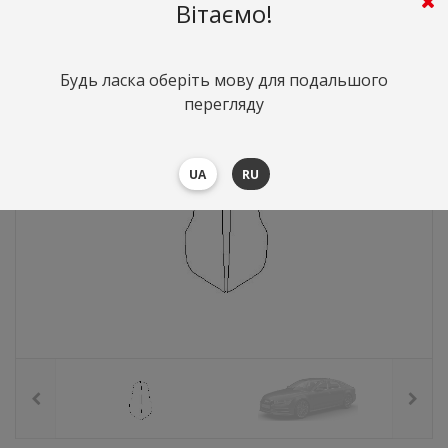
546
грн.
Вартість:
($11.88)
Вітаємо!
Будь ласка оберіть мову для подальшого
перегляду
UA
RU