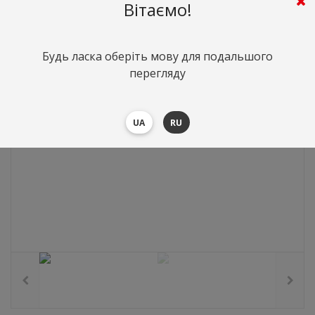
239
грн.
Вартість:
($5.2)
Вітаємо!
Будь ласка оберіть мову для подальшого
перегляду
UA
RU