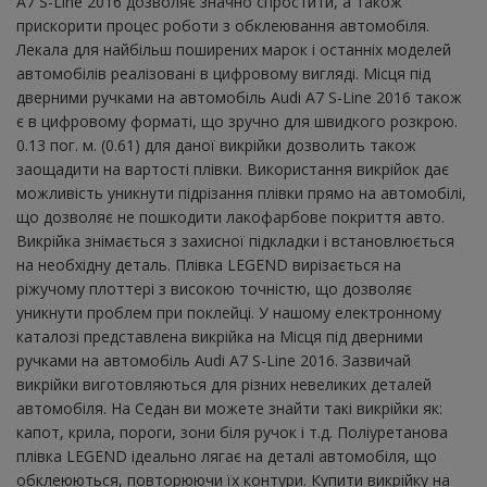
A7 S-Line 2016 дозволяє значно спростити, а також
прискорити процес роботи з обклеювання автомобіля.
Лекала для найбільш поширених марок і останніх моделей
автомобілів реалізовані в цифровому вигляді. Місця під
дверними ручками на автомобіль Audi A7 S-Line 2016 також
є в цифровому форматі, що зручно для швидкого розкрою.
0.13 пог. м. (0.61) для даної викрійки дозволить також
заощадити на вартості плівки. Використання викрійок дає
можливість уникнути підрізання плівки прямо на автомобілі,
що дозволяє не пошкодити лакофарбове покриття авто.
Викрійка знімається з захисної підкладки і встановлюється
на необхідну деталь. Плівка LEGEND вирізається на
ріжучому плоттері з високою точністю, що дозволяє
уникнути проблем при поклейці. У нашому електронному
каталозі представлена ​​викрійка на Місця під дверними
ручками на автомобіль Audi A7 S-Line 2016. Зазвичай
викрійки виготовляються для різних невеликих деталей
автомобіля. На Седан ви можете знайти такі викрійки як:
капот, крила, пороги, зони біля ручок і т.д. Поліуретанова
плівка LEGEND ідеально лягає на деталі автомобіля, що
обклеюються, повторюючи їх контури. Купити викрійку на