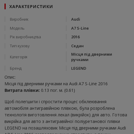
ХАРАКТЕРИСТИКИ
Виробник
Audi
Модель
A7 S-Line
Рік виробництва
2016
Тип кузову
Седан
Місця під дверними
Категорія
ручками
Бренд
LEGEND
Опис:
Місця під дверними ручками на Audi A7 S-Line 2016
Витрата плівки:
0.13 пог. м. (0.61)
Щоб полегшити і спростити процес обклеювання
автомобіля антигравійною плівкою, була розроблена
технологія виготовлення лекал (викрійок) для авто. Готова
викрійка для авто з антигравійної поліуретанової плівки
LEGEND на позашляховик Місця під дверними ручками Audi