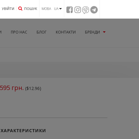
УВIЙТИ
ПОШУК
МОВА UA
И
ПРО НАС
БЛОГ
КОНТАКТИ
БРЕНДИ
595
грн.
($12.96)
ХАРАКТЕРИСТИКИ