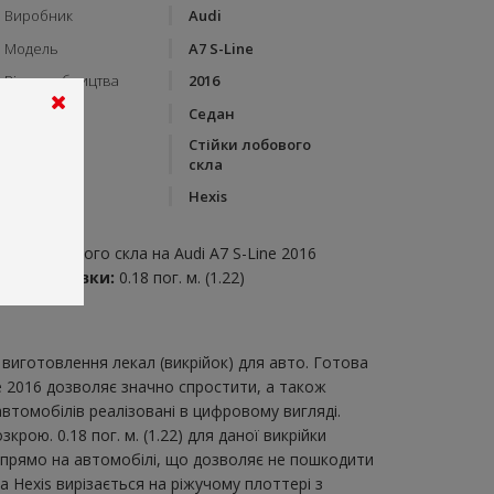
Виробник
Audi
Модель
A7 S-Line
Рік виробництва
2016
Тип кузову
Седан
Стійки лобового
Категорія
скла
Бренд
Hexis
пис:
ійки лобового скла на Audi A7 S-Line 2016
итрата плівки:
0.18 пог. м. (1.22)
виготовлення лекал (викрійок) для авто. Готова
ne 2016 дозволяє значно спростити, а також
втомобілів реалізовані в цифровому вигляді.
ою. 0.18 пог. м. (1.22) для даної викрійки
и прямо на автомобілі, що дозволяє не пошкодити
а Hexis вирізається на ріжучому плоттері з