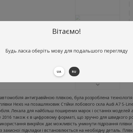
Вітаємо!
Будь ласка оберіть мову для подальшого перегляду
О
Ст
UA
RU
В
втомобіля антигравійною плівкою, була розроблена технологія 
 плівки Hexis на позашляховик Стійки лобового скла Audi A7 S-Li
ля. Лекала для найбільш поширених марок і останніх моделей а
e 2016 також є в цифровому форматі, що зручно для швидкого розкр
икористання викрійок дає можливість уникнути підрізання плівк
 захисної підкладки і встановлюється на необхідну деталь. Плівк