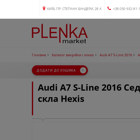
КИЇВ, ПР. СТЕПАНА БАНДЕРИ, 28 А
+38 050-932-81-
Головна
Каталог викрійки і лекал
Audi A7 S-Line 2016
A
ДОДАТИ ДО КОШИКА
Audi A7 S-Line 2016 С
скла Hexis