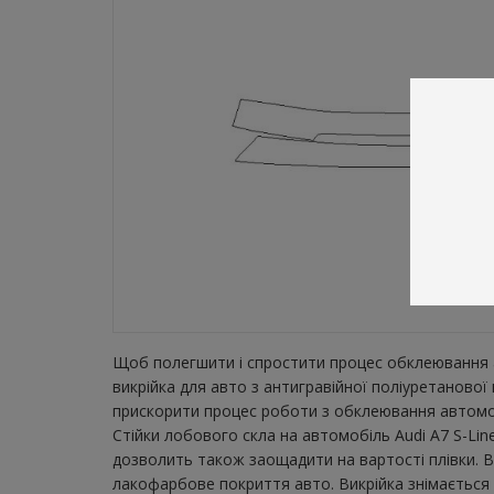
Щоб полегшити і спростити процес обклеювання а
викрійка для авто з антигравійної поліуретанової
прискорити процес роботи з обклеювання автомобі
Стійки лобового скла на автомобіль Audi A7 S-Lin
дозволить також заощадити на вартості плівки. В
лакофарбове покриття авто. Викрійка знімається з