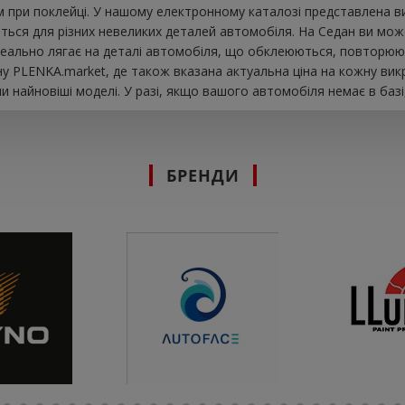
при поклейці. У нашому електронному каталозі представлена ​​в
ються для різних невеликих деталей автомобіля. На Седан ви может
s ідеально лягає на деталі автомобіля, що обклеюються, повторююч
у PLENKA.market, де також вказана актуальна ціна на кожну вик
 найновіші моделі. У разі, якщо вашого автомобіля немає в базі
БРЕНДИ