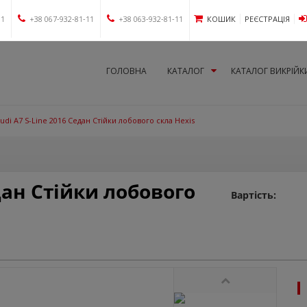
11
+38 067-932-81-11
+38 063-932-81-11
КОШИК
РЕЄСТРАЦІЯ
ГОЛОВНА
КАТАЛОГ
КАТАЛОГ ВИКРІЙК
udi A7 S-Line 2016 Седан Стійки лобового скла Hexis
едан Стійки лобового
Вартість: