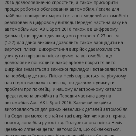
2016 дозволяє значно спростити, а також прискорити
процес роботи з обклеювання автомобіля. Лекала для
найбільш поширених марок і останніх моделей автомобілів
реалізовані в цифровому вигляді. Передня частина даху на
автомобіль Audi A8 L Sport 2016 також є в цифровому
форматі, що зручно для швидкого розкрою. 0.27 пог. м.
(1.22) для даної викрійки дозволить також заощадити на
вартості плівки. Використання викрійок дає можливість
уникнути підрізання плівки прямо на автомобілі, що
дозволяє не пошкодити лакофарбове покриття авто.
Викрійка знімається з захисної підкладки і встановлюється
на необхідну деталь. Плівка Hexis вирізається на ріжучому
плоттері з високою точністю, що дозволяє уникнути
проблем при поклейці. У нашому електронному каталозі
представлена ​​викрійка на Передня частина даху на
автомобіль Audi A8 L Sport 2016. Зазвичай викрійки
виготовляються для різних невеликих деталей автомобіля.
На Седан ви можете знайти такі викрійки як: капот, крила,
пороги, зони біля ручок і т.д. Поліуретанова плівка Hexis
ідеально лягає на деталі автомобіля, що обклеюються,
повторюючи їх контури. Купити викрійку на Седан ви