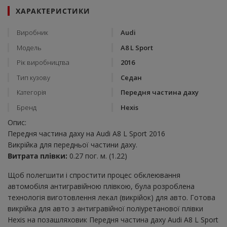
ХАРАКТЕРИСТИКИ
Виробник
Audi
Модель
A8 L Sport
Рік виробництва
2016
Тип кузову
Седан
Категорія
Передня частина даху
Бренд
Hexis
Опис:
Передня частина даху на Audi A8 L Sport 2016
Викрійка для передньої частини даху.
Витрата плівки:
0.27 пог. м. (1.22)
Щоб полегшити і спростити процес обклеювання
автомобіля антигравійною плівкою, була розроблена
технологія виготовлення лекал (викрійок) для авто. Готова
викрійка для авто з антигравійної поліуретанової плівки
Hexis на позашляховик Передня частина даху Audi A8 L Sport