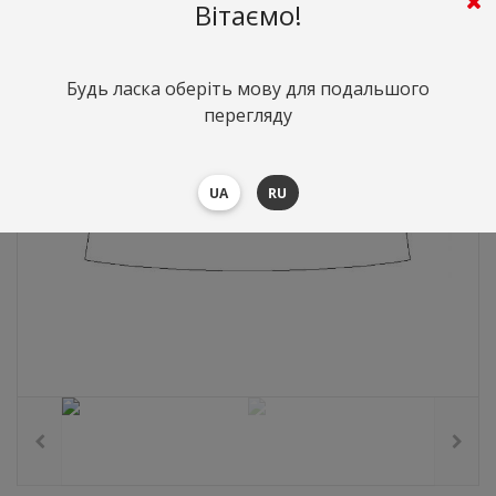
893
грн.
Вартість:
($19.44)
Вітаємо!
Будь ласка оберіть мову для подальшого
перегляду
UA
RU