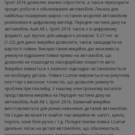
Sport 2016 дозволяє значно спростити, а також прискорити
процес роботи з обклеювання автомобіля. Лекала для
найбільш поширених марок і останніх моделей автомобілів
реалізовані в цифровому вигляді. Передня частина даху на
автомобіль Audi A8 L Sport 2016 також є в цифровому
форматі, що зручно для швидкого розкрою. 0.27 пог. м.
(1.22) для даної викрійки дозволить також заощадити на
вартості плівки. Використання викрійок дає можливість
уникнути підрізання плівки прямо на автомобілі, що
дозволяє не пошкодити лакофарбове покриття авто.
Викрійка знімається з захисної підкладки і встановлюється
на необхідну деталь. Плівка LLumar вирізається на ріжучому
плоттері з високою точністю, що дозволяє уникнути
проблем при поклейці. У нашому електронному каталозі
представлена ​​викрійка на Передня частина даху на
автомобіль Audi A8 L Sport 2016. Зазвичай викрійки
виготовляються для різних невеликих деталей автомобіля.
На Седан ви можете знайти такі викрійки як: капот, крила,
пороги, зони біля ручок і т.д. Поліуретанова плівка LLumar
ідеально лягає на деталі автомобіля, що обклеюються,
повторюючи їх контури. Купити викрійку на Седан ви