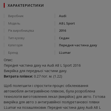
ХАРАКТЕРИСТИКИ
Виробник
Audi
Модель
A8 L Sport
Рік виробництва
2016
Тип кузову
Седан
Категорія
Передня частина даху
Бренд
LLumar
Опис:
Передня частина даху на Audi A8 L Sport 2016
Викрійка для передньої частини даху.
Витрата плівки:
0.27 пог. м. (1.22)
Щоб полегшити і спростити процес обклеювання
автомобіля антигравійною плівкою, була розроблена
технологія виготовлення лекал (викрійок) для авто. Готова
викрійка для авто з антигравійної поліуретанової плівки
LLumar на позашляховик Передня частина даху Audi A8 L