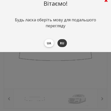
1113
грн.
Вартість:
($24.21)
Вітаємо!
Будь ласка оберіть мову для подальшого
перегляду
UA
RU