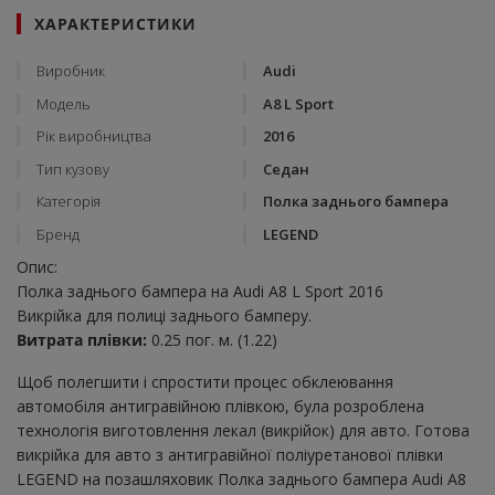
ХАРАКТЕРИСТИКИ
Виробник
Audi
Модель
A8 L Sport
Рік виробництва
2016
Тип кузову
Седан
Категорія
Полка заднього бампера
Бренд
LEGEND
Опис:
Полка заднього бампера на Audi A8 L Sport 2016
Викрійка для полиці заднього бамперу.
Витрата плівки:
0.25 пог. м. (1.22)
Щоб полегшити і спростити процес обклеювання
автомобіля антигравійною плівкою, була розроблена
технологія виготовлення лекал (викрійок) для авто. Готова
викрійка для авто з антигравійної поліуретанової плівки
LEGEND на позашляховик Полка заднього бампера Audi A8