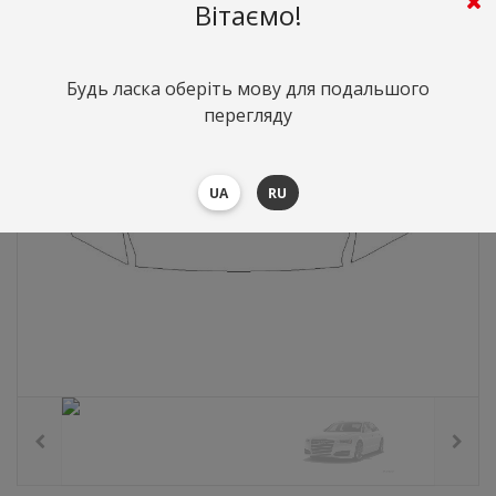
919
грн.
Вартість:
($20)
Вітаємо!
Будь ласка оберіть мову для подальшого
перегляду
UA
RU