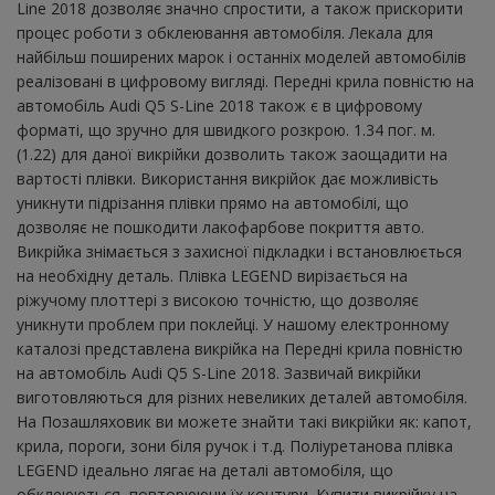
Line 2018 дозволяє значно спростити, а також прискорити
процес роботи з обклеювання автомобіля. Лекала для
найбільш поширених марок і останніх моделей автомобілів
реалізовані в цифровому вигляді. Передні крила повністю на
автомобіль Audi Q5 S-Line 2018 також є в цифровому
форматі, що зручно для швидкого розкрою. 1.34 пог. м.
(1.22) для даної викрійки дозволить також заощадити на
вартості плівки. Використання викрійок дає можливість
уникнути підрізання плівки прямо на автомобілі, що
дозволяє не пошкодити лакофарбове покриття авто.
Викрійка знімається з захисної підкладки і встановлюється
на необхідну деталь. Плівка LEGEND вирізається на
ріжучому плоттері з високою точністю, що дозволяє
уникнути проблем при поклейці. У нашому електронному
каталозі представлена ​​викрійка на Передні крила повністю
на автомобіль Audi Q5 S-Line 2018. Зазвичай викрійки
виготовляються для різних невеликих деталей автомобіля.
На Позашляховик ви можете знайти такі викрійки як: капот,
крила, пороги, зони біля ручок і т.д. Поліуретанова плівка
LEGEND ідеально лягає на деталі автомобіля, що
обклеюються, повторюючи їх контури. Купити викрійку на