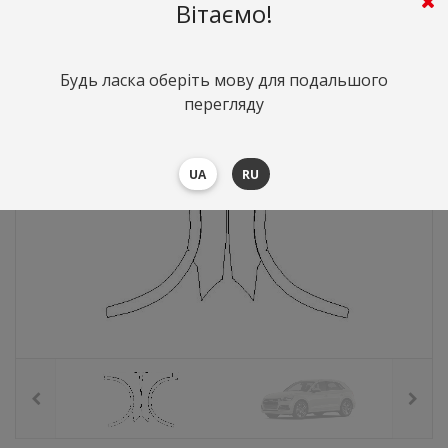
4927
грн.
Вартість:
($107.2)
Вітаємо!
Будь ласка оберіть мову для подальшого
перегляду
UA
RU