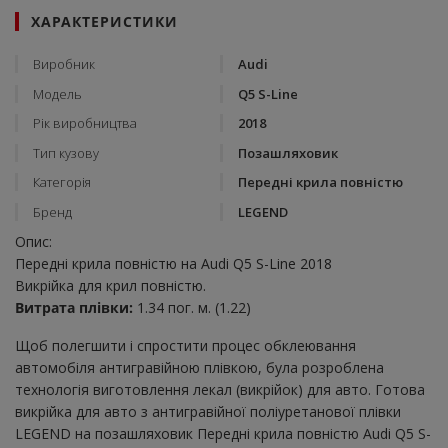
ХАРАКТЕРИСТИКИ
Виробник
Audi
Модель
Q5 S-Line
Рік виробництва
2018
Тип кузову
Позашляховик
Категорія
Передні крила повністю
Бренд
LEGEND
Опис:
Передні крила повністю на Audi Q5 S-Line 2018
Викрійка для крил повністю.
Витрата плівки:
1.34 пог. м. (1.22)
Щоб полегшити і спростити процес обклеювання
автомобіля антигравійною плівкою, була розроблена
технологія виготовлення лекал (викрійок) для авто. Готова
викрійка для авто з антигравійної поліуретанової плівки
LEGEND на позашляховик Передні крила повністю Audi Q5 S-