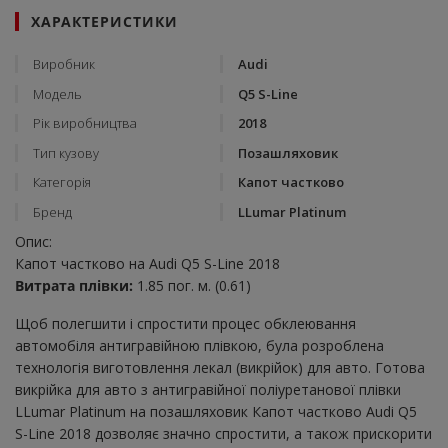
ХАРАКТЕРИСТИКИ
Виробник
Audi
Модель
Q5 S-Line
Рік виробництва
2018
Тип кузову
Позашляховик
Категорія
Капот частково
Бренд
LLumar Platinum
Опис:
Капот частково на Audi Q5 S-Line 2018
Витрата плівки:
1.85 пог. м. (0.61)
Щоб полегшити і спростити процес обклеювання
автомобіля антигравійною плівкою, була розроблена
технологія виготовлення лекал (викрійок) для авто. Готова
викрійка для авто з антигравійної поліуретанової плівки
LLumar Platinum на позашляховик Капот частково Audi Q5
S-Line 2018 дозволяє значно спростити, а також прискорити