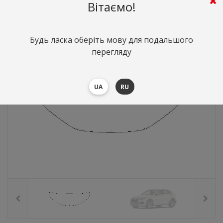
3928
грн.
Вартість:
($85.6)
Вітаємо!
Будь ласка оберіть мову для подальшого
перегляду
UA
RU