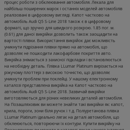
процес роботи з обклеювання автомобіля. Лекала для
найбільш поширених марок і останніх моделей автомобілів
реалізовані в цифровому вигляді. Капот частково на
автомобіль Audi Q5 S-Line 2018 також є в цифровому
форматі, що зручно для швидкого розкрою. 1.85 пог. м.
(0.61) для даної викрійки дозволить також заощадити на
вартості плівки. Використання викрійок дає можливість
уникнути підрізання плівки прямо на автомобілі, що
дозволяє не пошкодити лакофарбове покриття авто.
Викрійка знімається з захисної підкладки і встановлюється
на необхідну деталь. Плівка LLumar Platinum вирізається на
ріжучому плоттері з високою точністю, що дозволяє
уникнути проблем при поклейці. У нашому електронному
каталозі представлена ​​викрійка на Капот частково на
автомобіль Audi Q5 S-Line 2018. Зазвичай викрійки
виготовляються для різних невеликих деталей автомобіля.
На Позашляховик ви можете знайти такі викрійки як: капот,
крила, пороги, зони біля ручок і т.д. Поліуретанова плівка
LLumar Platinum ідеально лягає на деталі автомобіля, що
обклеюються, повторюючи їх контури. Купити викрійку на
Позашляховик ви можете в каталозі лекал нашого інтернет-