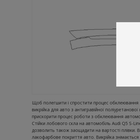
Щоб полегшити і спростити процес обклеювання а
викрійка для авто з антигравійної поліуретанової
прискорити процес роботи з обклеювання автомобі
Стійки лобового скла на автомобіль Audi Q5 S-Lin
дозволить також заощадити на вартості плівки. В
лакофарбове покриття авто. Викрійка знімається з