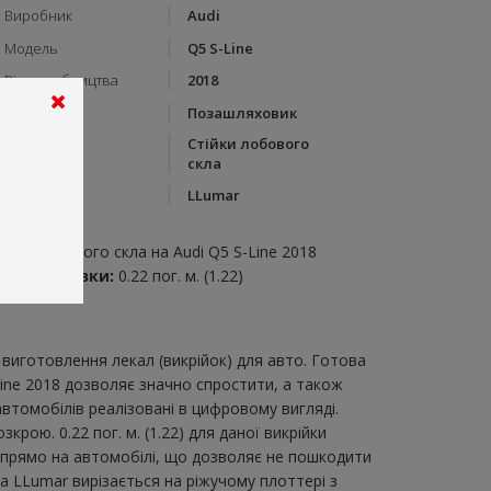
Виробник
Audi
Модель
Q5 S-Line
Рік виробництва
2018
Тип кузову
Позашляховик
Стійки лобового
Категорія
скла
Бренд
LLumar
пис:
тійки лобового скла на Audi Q5 S-Line 2018
итрата плівки:
0.22 пог. м. (1.22)
виготовлення лекал (викрійок) для авто. Готова
Line 2018 дозволяє значно спростити, а також
втомобілів реалізовані в цифровому вигляді.
рою. 0.22 пог. м. (1.22) для даної викрійки
и прямо на автомобілі, що дозволяє не пошкодити
ка LLumar вирізається на ріжучому плоттері з