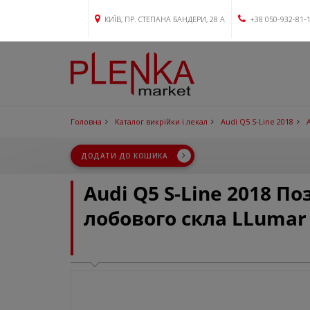
КИЇВ, ПР. СТЕПАНА БАНДЕРИ, 28 А
+38 050-932-81-
Головна
Каталог викрійки і лекал
Audi Q5 S-Line 2018
ДОДАТИ ДО КОШИКА
Audi Q5 S-Line 2018 П
лобового скла LLumar