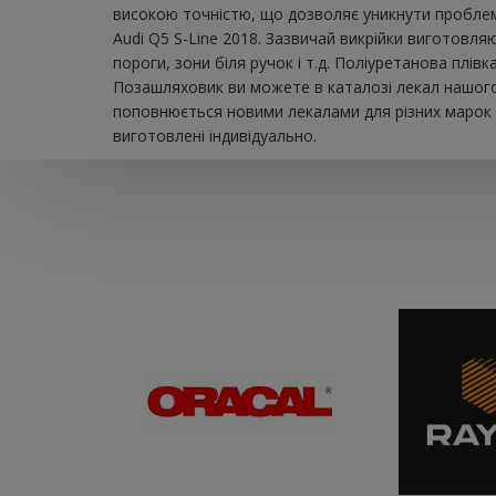
високою точністю, що дозволяє уникнути проблем 
Audi Q5 S-Line 2018. Зазвичай викрійки виготовля
пороги, зони біля ручок і т.д. Поліуретанова плі
Позашляховик ви можете в каталозі лекал нашого 
поповнюється новими лекалами для різних марок а
виготовлені індивідуально.