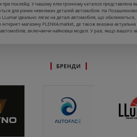
при поклейці. У нашому електронному каталозі представлена ​​в
ються для різних невеликих деталей автомобіля. На Позашляховик 
вка LLumar ідеально лягає на деталі автомобіля, що обклеюються,
інтернет-магазину PLENKA.market, де також вказана актуальна ц
втомобілів, включаючи найновіші моделі. У разі, якщо вашого а
БРЕНДИ