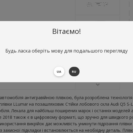
Вітаємо!
Будь ласка оберіть мову для подальшого перегляду
О
С
UA
RU
В
втомобіля антигравійною плівкою, була розроблена технологія 
 плівки LLumar на позашляховик Стійки лобового скла Audi Q5 S-
ля. Лекала для найбільш поширених марок і останніх моделей а
e 2018 також є в цифровому форматі, що зручно для швидкого розк
икористання викрійок дає можливість уникнути підрізання плівк
 захисної підкладки і встановлюється на необхідну деталь. Плів