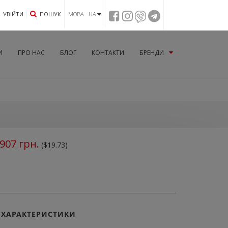
УВIЙТИ
ПОШУК
МОВА UA
И
ПРО НАС
БЛОГ
КОНТАКТИ
БРЕНДИ
907
грн.
($19.73)
ХАРАКТЕРИСТИКИ