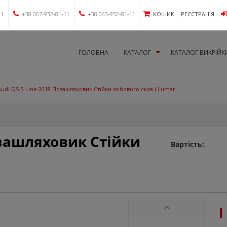
11
+38 067-932-81-11
+38 063-932-81-11
КОШИК
РЕЄСТРАЦІЯ
ГОЛОВНА
КАТАЛОГ
КАТАЛОГ ВИКРІЙК
Audi Q5 S-Line 2018 Позашляховик Стійки лобового скла LLumar
озашляховик Стійки
Вартість: