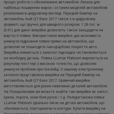
процес роботи з обклеювання автомобіля. Лекала для
найбільш поширених марок і останніх моделей автомобілів
реалізовані в цифровому вигляді. Передній бампер на
автомобіль Audi Q7 Base 2017 також є в цифровому
форматі, що зручно для швидкого розкрою. 1.26 пог. м.
(0.61) для даної викрійки дозволить також заощадити на
вартості плівки. Використання викрійок дає можливість
уникнути підрізання плівки прямо на автомобілі, що
дозволяє не пошкодити лакофарбове покриття авто.
Викрійка знімається з захисної підкладки і встановлюється
на необхідну деталь. Плівка LLumar Platinum вирізається на
ріжучому плоттері з високою точністю, що дозволяє
уникнути проблем при поклейці. У нашому електронному
каталозі представлена ​​викрійка на Передній бампер на
автомобіль Audi Q7 Base 2017. Зазвичай викрійки
виготовляються для різних невеликих деталей автомобіля.
На Позашляховик ви можете знайти такі викрійки як: капот,
крила, пороги, зони біля ручок і т.д. Поліуретанова плівка
LLumar Platinum ідеально лягає на деталі автомобіля, що
обклеюються, повторюючи їх контури. Купити викрійку на
Позашляховик ви можете в каталозі лекал нашого інтернет-