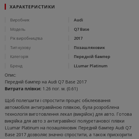
ХАРАКТЕРИСТИКИ
Виробник
Audi
Модель
Q7 Base
Рік виробництва
2017
Тип кузову
Позашляховик
Категорія
Передній бампер
Бренд
LLumar Platinum
Опис:
Передній бампер на Audi Q7 Base 2017
Витрата плівки:
1.26 пог. м. (0.61)
Щоб полегшити і спростити процес обклеювання
автомобіля антигравійною плівкою, була розроблена
технологія виготовлення лекал (викрійок) для авто. Готова
викрійка для авто з антигравійної поліуретанової плівки
LLumar Platinum на позашляховик Передній бампер Audi Q7
Base 2017 дозволяє значно спростити, а також прискорити