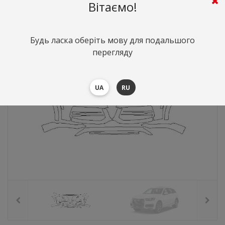
2675
грн.
Вартість:
($58.3)
Вітаємо!
Будь ласка оберіть мову для подальшого
перегляду
UA
RU