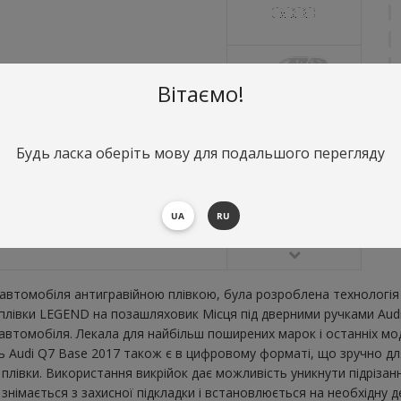
Вітаємо!
Будь ласка оберіть мову для подальшого перегляду
О
М
UA
RU
В
втомобіля антигравійною плівкою, була розроблена технологія 
ї плівки LEGEND на позашляховик Місця під дверними ручками Aud
втомобіля. Лекала для найбільш поширених марок і останніх мо
ь Audi Q7 Base 2017 також є в цифровому форматі, що зручно для 
плівки. Використання викрійок дає можливість уникнути підрізан
німається з захисної підкладки і встановлюється на необхідну д