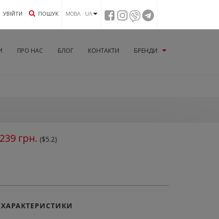
УВIЙТИ
ПОШУК
МОВА UA
И
ПРО НАС
БЛОГ
КОНТАКТИ
БРЕНДИ
239
грн.
($5.2)
ХАРАКТЕРИСТИКИ