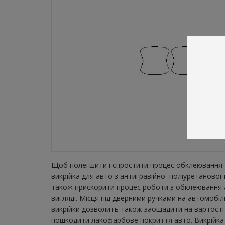
Щоб полегшити і спростити процес обклеювання а
викрійка для авто з антигравійної поліуретаново
також прискорити процес роботи з обклеювання а
вигляді. Місця під дверними ручками на автомобіл
викрійки дозволить також заощадити на вартості 
пошкодити лакофарбове покриття авто. Викрійка з