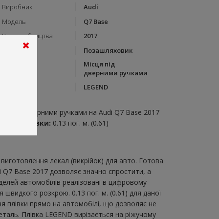
Виробник
Audi
Модель
Q7 Base
Рік виробництва
2017
Тип кузову
Позашляховик
Місця під
Категорія
дверними ручками
Бренд
LEGEND
пис:
ісця під дверними ручками на Audi Q7 Base 2017
итрата плівки:
0.13 пог. м. (0.61)
виготовлення лекал (викрійок) для авто. Готова
i Q7 Base 2017 дозволяє значно спростити, а
делей автомобілів реалізовані в цифровому
швидкого розкрою. 0.13 пог. м. (0.61) для даної
ня плівки прямо на автомобілі, що дозволяє не
еталь. Плівка LEGEND вирізається на ріжучому