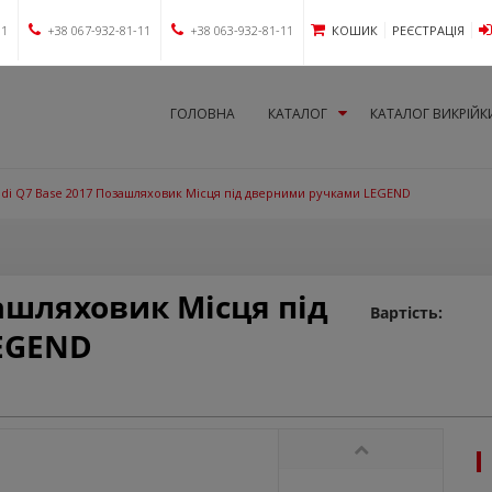
11
+38 067-932-81-11
+38 063-932-81-11
КОШИК
РЕЄСТРАЦІЯ
ГОЛОВНА
КАТАЛОГ
КАТАЛОГ ВИКРІЙК
di Q7 Base 2017 Позашляховик Місця під дверними ручками LEGEND
зашляховик Місця під
Вартість:
EGEND