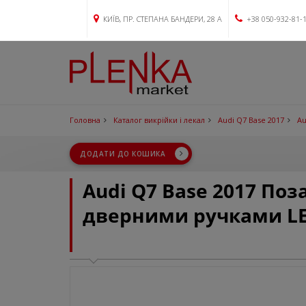
КИЇВ, ПР. СТЕПАНА БАНДЕРИ, 28 А
+38 050-932-81-
Головна
Каталог викрійки і лекал
Audi Q7 Base 2017
Au
ДОДАТИ ДО КОШИКА
Audi Q7 Base 2017 По
дверними ручками L