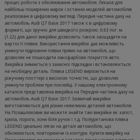
процес роботи з обклеювання автомобіля. Лекала для
найбільш поширених марок і останніх моделей автомобілів
реалізовані в цифровому вигляді. Передня частина даху на
автомобіль Audi Q7 Base 2017 також є в цифровому
форматі, що зручно для швидкого розкрою. 0.63 пог. м.
(1.22) для даної викрійки дозволить також заощадити на
вартості плівки. Використання викрійок дає можливість
уникнути підрізання плівки прямо на автомобілі, що
дозволяє не пошкодити лакофарбове покриття авто.
Викрійка знімається з захисної підкладки і встановлюється
на необхідну деталь. Плівка LEGEND вирізається на
ріжучому плоттері з високою точністю, що дозволяє
уникнути проблем при поклейці. У нашому електронному
каталозі представлена ​​викрійка на Передня частина даху на
автомобіль Audi Q7 Base 2017. Зазвичай викрійки
виготовляються для різних невеликих деталей автомобіля.
На Позашляховик ви можете знайти такі викрійки як: капот,
крила, пороги, зони біля ручок і т.д. Поліуретанова плівка
LEGEND ідеально лягає на деталі автомобіля, що
обклеюються, повторюючи їх контури. Купити викрійку на
Позашляховик ви можете в каталозі лекал нашого інтернет-