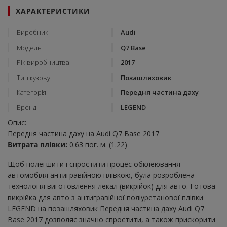
ХАРАКТЕРИСТИКИ
Виробник
Audi
Модель
Q7 Base
Рік виробництва
2017
Тип кузову
Позашляховик
Категорія
Передня частина даху
Бренд
LEGEND
Опис:
Передня частина даху на Audi Q7 Base 2017
Витрата плівки:
0.63 пог. м. (1.22)
Щоб полегшити і спростити процес обклеювання
автомобіля антигравійною плівкою, була розроблена
технологія виготовлення лекал (викрійок) для авто. Готова
викрійка для авто з антигравійної поліуретанової плівки
LEGEND на позашляховик Передня частина даху Audi Q7
Base 2017 дозволяє значно спростити, а також прискорити