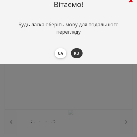
2313
грн.
Вартість:
($50.4)
Вітаємо!
Будь ласка оберіть мову для подальшого
перегляду
UA
RU