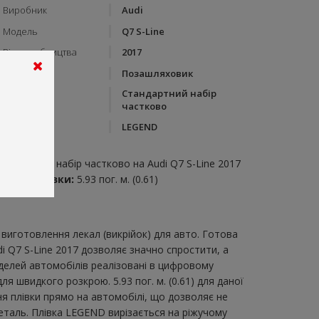
Виробник
Audi
Модель
Q7 S-Line
Рік виробництва
2017
Тип кузову
Позашляховик
Стандартний набір
Категорія
частково
Бренд
LEGEND
пис:
тандартний набір частково на Audi Q7 S-Line 2017
итрата плівки:
5.93 пог. м. (0.61)
виготовлення лекал (викрійок) для авто. Готова
i Q7 S-Line 2017 дозволяє значно спростити, а
делей автомобілів реалізовані в цифровому
я швидкого розкрою. 5.93 пог. м. (0.61) для даної
ня плівки прямо на автомобілі, що дозволяє не
еталь. Плівка LEGEND вирізається на ріжучому