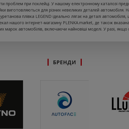
ти проблем при поклейці. У нашому електронному каталозі предст
рійки виготовляються для різних невеликих деталей автомобіля. 
 Поліуретанова плівка LEGEND ідеально лягає на деталі автомобіл
екал нашого інтернет-магазину PLENKA.market, де також вказана 
х марок автомобілів, включаючи найновіші моделі. У разі, якщо
БРЕНДИ