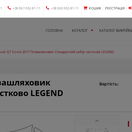
11
+38 067-932-81-11
+38 063-932-81-11
КОШИК
РЕЄСТРАЦІЯ
ГОЛОВНА
КАТАЛОГ
КАТАЛОГ ВИКРІЙК
Audi Q7 S-Line 2017 Позашляховик Стандартний набір частково LEGEND
озашляховик
Вартість:
астково LEGEND