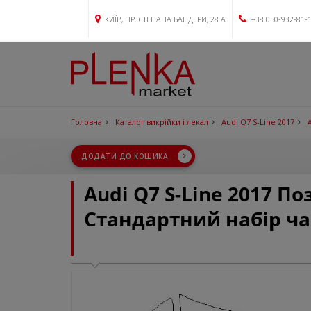
КИЇВ, ПР. СТЕПАНА БАНДЕРИ, 28 А
+38 050-932-81-
Головна
Каталог викрійки і лекал
Audi Q7 S-Line 2017
ДОДАТИ ДО КОШИКА
Audi Q7 S-Line 2017 П
Стандартний набір ч