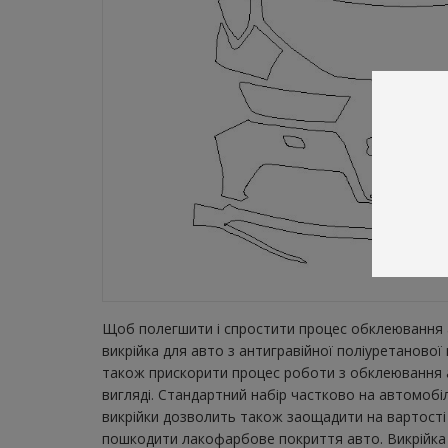
Щоб полегшити і спростити процес обклеювання а
викрійка для авто з антигравійної поліуретаново
також прискорити процес роботи з обклеювання а
вигляді. Стандартний набір частково на автомобіл
викрійки дозволить також заощадити на вартості 
пошкодити лакофарбове покриття авто. Викрійка з