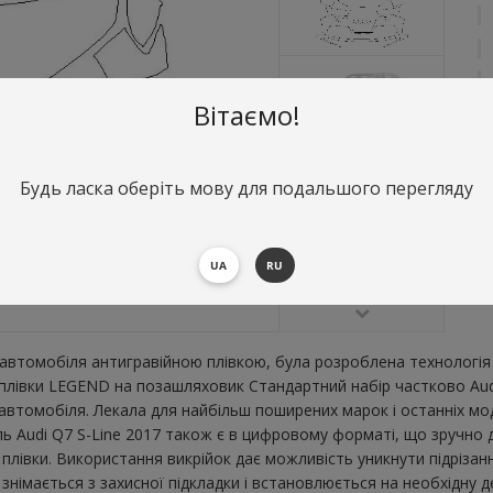
Вітаємо!
Будь ласка оберіть мову для подальшого перегляду
О
С
UA
RU
В
втомобіля антигравійною плівкою, була розроблена технологія 
ї плівки LEGEND на позашляховик Стандартний набір частково Aud
втомобіля. Лекала для найбільш поширених марок і останніх мо
ь Audi Q7 S-Line 2017 також є в цифровому форматі, що зручно дл
плівки. Використання викрійок дає можливість уникнути підрізан
німається з захисної підкладки і встановлюється на необхідну д