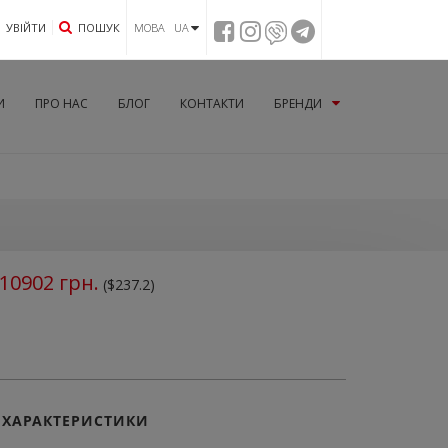
УВIЙТИ
ПОШУК
МОВА UA
И
ПРО НАС
БЛОГ
КОНТАКТИ
БРЕНДИ
10902
грн.
($237.2)
ХАРАКТЕРИСТИКИ