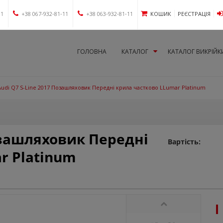
11
+38 067-932-81-11
+38 063-932-81-11
КОШИК
РЕЄСТРАЦІЯ
ГОЛОВНА
КАТАЛОГ
КАТАЛОГ ВИКРІЙК
Audi Q7 S-Line 2017 Позашляховик Передні крила частково LLumar Platinum
Позашляховик Передні
Вартість:
r Platinum