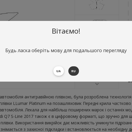
Вітаємо!
Будь ласка оберіть мову для подальшого перегляду
О
П
UA
RU
В
В
втомобіля антигравійною плівкою, була розроблена технологія 
 плівки LLumar Platinum на позашляховик Передні крила частково 
втомобіля. Лекала для найбільш поширених марок і останніх мо
di Q7 S-Line 2017 також є в цифровому форматі, що зручно для шви
плівки. Використання викрійок дає можливість уникнути підрізан
імається з захисної підкладки і встановлюється на необхідну де