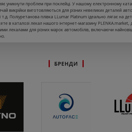
яє уникнути проблем при поклейці. У нашому електронному катало
вичай викрійки виготовляються для різних невеликих деталей ав
к і т.д. Поліуретанова плівка LLumar Platinum ідеально лягає на
ете в каталозі лекал нашого інтернет-магазину PLENKA.market, 
ими лекалами для різних марок автомобілів, включаючи найновіш
но.
БРЕНДИ