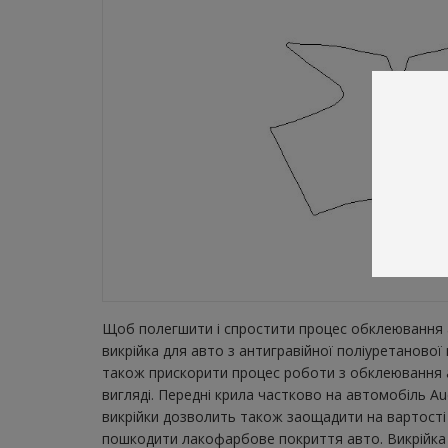
Щоб полегшити і спростити процес обклеювання а
викрійка для авто з антигравійної поліуретанової
також прискорити процес роботи з обклеювання а
вигляді. Передні крила частково на автомобіль Au
викрійки дозволить також заощадити на вартості 
пошкодити лакофарбове покриття авто. Викрійка зн