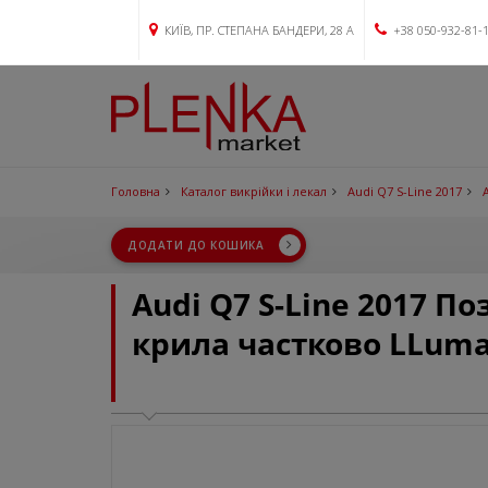
КИЇВ, ПР. СТЕПАНА БАНДЕРИ, 28 А
+38 050-932-81-
Головна
Каталог викрійки і лекал
Audi Q7 S-Line 2017
ДОДАТИ ДО КОШИКА
Audi Q7 S-Line 2017 
крила частково LLuma