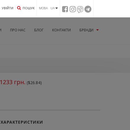
УВIЙТИ
ПОШУК
МОВА UA
И
ПРО НАС
БЛОГ
КОНТАКТИ
БРЕНДИ
1233
грн.
($26.84)
ХАРАКТЕРИСТИКИ