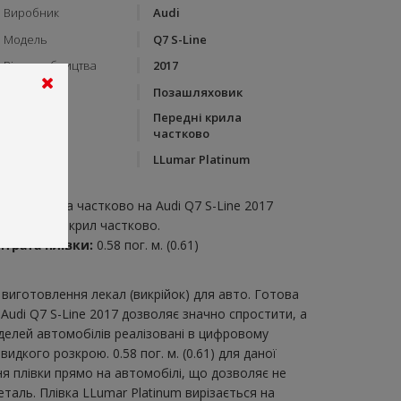
Виробник
Audi
Модель
Q7 S-Line
Рік виробництва
2017
Тип кузову
Позашляховик
Передні крила
Категорія
частково
Бренд
LLumar Platinum
пис:
ередні крила частково на Audi Q7 S-Line 2017
икрійка для крил частково.
итрата плівки:
0.58 пог. м. (0.61)
виготовлення лекал (викрійок) для авто. Готова
Audi Q7 S-Line 2017 дозволяє значно спростити, а
делей автомобілів реалізовані в цифровому
дкого розкрою. 0.58 пог. м. (0.61) для даної
ня плівки прямо на автомобілі, що дозволяє не
таль. Плівка LLumar Platinum вирізається на