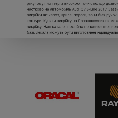
ріжучому плоттері з високою точністю, що дозвол
частково на автомобіль Audi Q7 S-Line 2017. Заз
викрійки як: капот, крила, пороги, зони біля ручо
контури. Купити викрійку на Позашляховик ви мож
викрійку. Наш каталог постійно поповнюється нов
базі, лекала можуть бути виготовлені індивідуаль