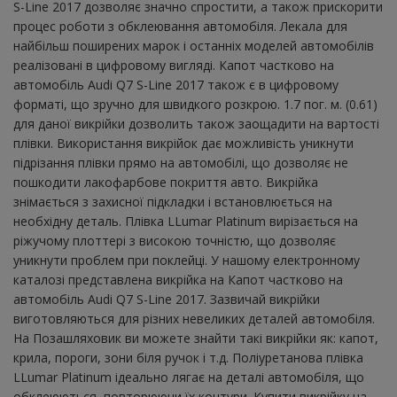
S-Line 2017 дозволяє значно спростити, а також прискорити
процес роботи з обклеювання автомобіля. Лекала для
найбільш поширених марок і останніх моделей автомобілів
реалізовані в цифровому вигляді. Капот частково на
автомобіль Audi Q7 S-Line 2017 також є в цифровому
форматі, що зручно для швидкого розкрою. 1.7 пог. м. (0.61)
для даної викрійки дозволить також заощадити на вартості
плівки. Використання викрійок дає можливість уникнути
підрізання плівки прямо на автомобілі, що дозволяє не
пошкодити лакофарбове покриття авто. Викрійка
знімається з захисної підкладки і встановлюється на
необхідну деталь. Плівка LLumar Platinum вирізається на
ріжучому плоттері з високою точністю, що дозволяє
уникнути проблем при поклейці. У нашому електронному
каталозі представлена ​​викрійка на Капот частково на
автомобіль Audi Q7 S-Line 2017. Зазвичай викрійки
виготовляються для різних невеликих деталей автомобіля.
На Позашляховик ви можете знайти такі викрійки як: капот,
крила, пороги, зони біля ручок і т.д. Поліуретанова плівка
LLumar Platinum ідеально лягає на деталі автомобіля, що
обклеюються, повторюючи їх контури. Купити викрійку на