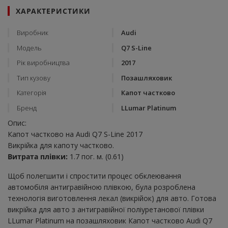
ХАРАКТЕРИСТИКИ
Виробник
Audi
Модель
Q7 S-Line
Рік виробництва
2017
Тип кузову
Позашляховик
Категорія
Капот частково
Бренд
LLumar Platinum
Опис:
Капот частково на Audi Q7 S-Line 2017
Викрійка для капоту частково.
Витрата плівки:
1.7 пог. м. (0.61)
Щоб полегшити і спростити процес обклеювання
автомобіля антигравійною плівкою, була розроблена
технологія виготовлення лекал (викрійок) для авто. Готова
викрійка для авто з антигравійної поліуретанової плівки
LLumar Platinum на позашляховик Капот частково Audi Q7