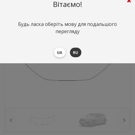
3615
грн.
Вартість:
($78.66)
Вітаємо!
Будь ласка оберіть мову для подальшого
перегляду
UA
RU