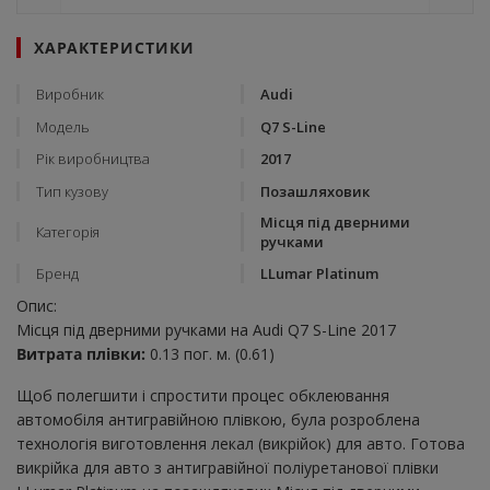
ХАРАКТЕРИСТИКИ
Виробник
Audi
Модель
Q7 S-Line
Рік виробництва
2017
Тип кузову
Позашляховик
Місця під дверними
Категорія
ручками
Бренд
LLumar Platinum
Опис:
Місця під дверними ручками на Audi Q7 S-Line 2017
Витрата плівки:
0.13 пог. м. (0.61)
Щоб полегшити і спростити процес обклеювання
автомобіля антигравійною плівкою, була розроблена
технологія виготовлення лекал (викрійок) для авто. Готова
викрійка для авто з антигравійної поліуретанової плівки