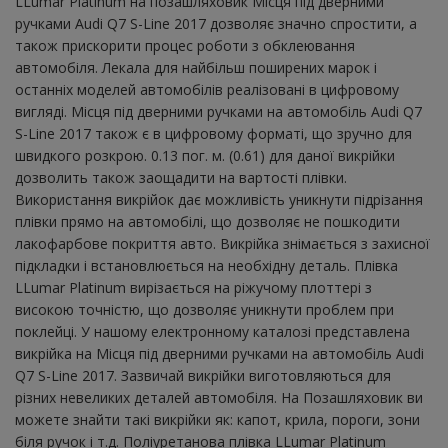
LLumar Platinum на позашляховик Місця під дверними
ручками Audi Q7 S-Line 2017 дозволяє значно спростити, а
також прискорити процес роботи з обклеювання
автомобіля. Лекала для найбільш поширених марок і
останніх моделей автомобілів реалізовані в цифровому
вигляді. Місця під дверними ручками на автомобіль Audi Q7
S-Line 2017 також є в цифровому форматі, що зручно для
швидкого розкрою. 0.13 пог. м. (0.61) для даної викрійки
дозволить також заощадити на вартості плівки.
Використання викрійок дає можливість уникнути підрізання
плівки прямо на автомобілі, що дозволяє не пошкодити
лакофарбове покриття авто. Викрійка знімається з захисної
підкладки і встановлюється на необхідну деталь. Плівка
LLumar Platinum вирізається на ріжучому плоттері з
високою точністю, що дозволяє уникнути проблем при
поклейці. У нашому електронному каталозі представлена ​​
викрійка на Місця під дверними ручками на автомобіль Audi
Q7 S-Line 2017. Зазвичай викрійки виготовляються для
різних невеликих деталей автомобіля. На Позашляховик ви
можете знайти такі викрійки як: капот, крила, пороги, зони
біля ручок і т.д. Поліуретанова плівка LLumar Platinum