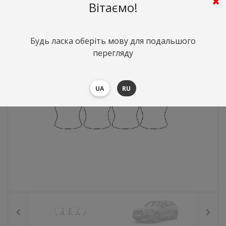
Вітаємо!
276
грн.
Вартість:
($6.02)
Будь ласка оберіть мову для подальшого
перегляду
UA
RU