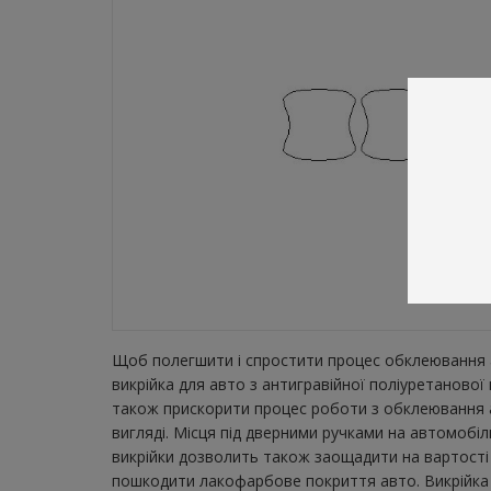
Щоб полегшити і спростити процес обклеювання а
викрійка для авто з антигравійної поліуретанової
також прискорити процес роботи з обклеювання а
вигляді. Місця під дверними ручками на автомобіл
викрійки дозволить також заощадити на вартості 
пошкодити лакофарбове покриття авто. Викрійка з