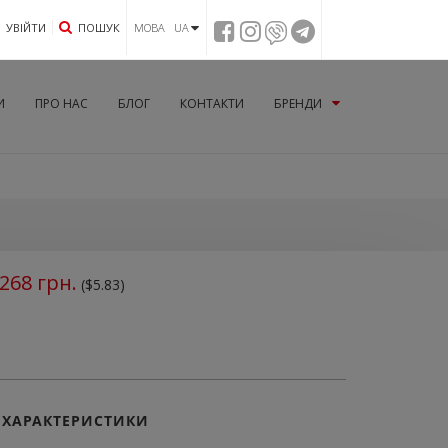
УВIЙТИ
ПОШУК
МОВА UA
И
ПРО НАС
БЛОГ
КОНТАКТИ
БРЕНДИ
268
грн.
($5.83)
ХАРАКТЕРИСТИКИ