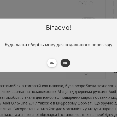
Вітаємо!
Будь ласка оберіть мову для подальшого перегляду
О
М
UA
RU
Ви
В
втомобіля антигравійною плівкою, була розроблена технологія 
 плівки LLumar на позашляховик Місця під дверними ручками Audi
втомобіля. Лекала для найбільш поширених марок і останніх мо
ь Audi Q7 S-Line 2017 також є в цифровому форматі, що зручно для
плівки. Використання викрійок дає можливість уникнути підрізан
німається з захисної підкладки і встановлюється на необхідну д