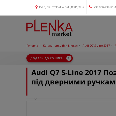
КИЇВ, ПР. СТЕПАНА БАНДЕРИ, 28 А
+38 050-932-81-
Головна
Каталог викрійки і лекал
Audi Q7 S-Line 2017
ДОДАТИ ДО КОШИКА
Audi Q7 S-Line 2017 П
під дверними ручкам