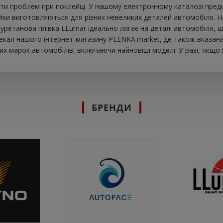
ти проблем при поклейці. У нашому електронному каталозі предст
рійки виготовляються для різних невеликих деталей автомобіля. 
 Поліуретанова плівка LLumar ідеально лягає на деталі автомобіля
екал нашого інтернет-магазину PLENKA.market, де також вказана 
х марок автомобілів, включаючи найновіші моделі. У разі, якщо
БРЕНДИ