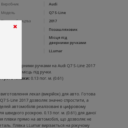
Виробник
Audi
Модель
Q7 S-Line
Рік виробництва
2017
Тип кузову
Позашляховик
Місця під
Категорія
дверними ручками
Бренд
LLumar
пис:
ісця під дверними ручками на Audi Q7 S-Line 2017
крійка для місць під ручки.
итрата плівки:
0.13 пог. м. (0.61)
виготовлення лекал (викрійок) для авто. Готова
 Q7 S-Line 2017 дозволяє значно спростити, а
делей автомобілів реалізовані в цифровому
 швидкого розкрою. 0.13 пог. м. (0.61) для даної
ня плівки прямо на автомобілі, що дозволяє не
еталь. Плівка LLumar вирізається на ріжучому