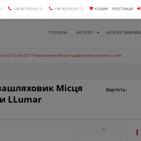
11
+38 067-932-81-11
+38 063-932-81-11
КОШИК
РЕЄСТРАЦІЯ
ГОЛОВНА
КАТАЛОГ
КАТАЛОГ ВИКРІЙК
Audi Q7 S-Line 2017 Позашляховик Місця під дверними ручками LLumar
озашляховик Місця
Вартість:
и LLumar