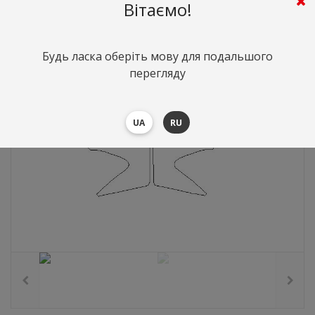
806
грн.
Вартість:
($17.56)
Вітаємо!
Будь ласка оберіть мову для подальшого
перегляду
UA
RU