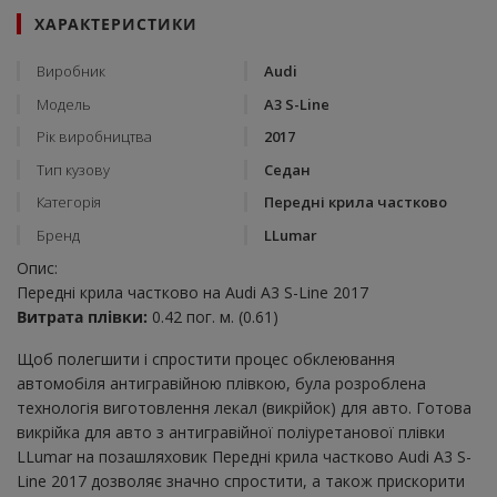
ХАРАКТЕРИСТИКИ
Виробник
Audi
Модель
A3 S-Line
Рік виробництва
2017
Тип кузову
Седан
Категорія
Передні крила частково
Бренд
LLumar
Опис:
Передні крила частково на Audi A3 S-Line 2017
Витрата плівки:
0.42 пог. м. (0.61)
Щоб полегшити і спростити процес обклеювання
автомобіля антигравійною плівкою, була розроблена
технологія виготовлення лекал (викрійок) для авто. Готова
викрійка для авто з антигравійної поліуретанової плівки
LLumar на позашляховик Передні крила частково Audi A3 S-
Line 2017 дозволяє значно спростити, а також прискорити