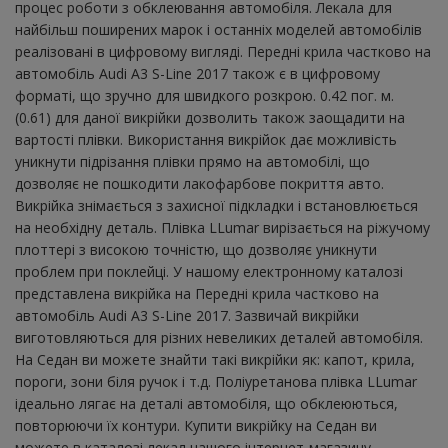
процес роботи з обклеювання автомобіля. Лекала для
найбільш поширених марок і останніх моделей автомобілів
реалізовані в цифровому вигляді. Передні крила частково на
автомобіль Audi A3 S-Line 2017 також є в цифровому
форматі, що зручно для швидкого розкрою. 0.42 пог. м.
(0.61) для даної викрійки дозволить також заощадити на
вартості плівки. Використання викрійок дає можливість
уникнути підрізання плівки прямо на автомобілі, що
дозволяє не пошкодити лакофарбове покриття авто.
Викрійка знімається з захисної підкладки і встановлюється
на необхідну деталь. Плівка LLumar вирізається на ріжучому
плоттері з високою точністю, що дозволяє уникнути
проблем при поклейці. У нашому електронному каталозі
представлена ​​викрійка на Передні крила частково на
автомобіль Audi A3 S-Line 2017. Зазвичай викрійки
виготовляються для різних невеликих деталей автомобіля.
На Седан ви можете знайти такі викрійки як: капот, крила,
пороги, зони біля ручок і т.д. Поліуретанова плівка LLumar
ідеально лягає на деталі автомобіля, що обклеюються,
повторюючи їх контури. Купити викрійку на Седан ви
можете в каталозі лекал нашого інтернет-магазину