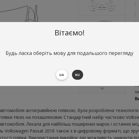
Вітаємо!
Будь ласка оберіть мову для подальшого перегляду
О
С
UA
RU
2
Н
о
В
втомобіля антигравійною плівкою, була розроблена технологія 
 плівки Hexis на позашляховик Стандартний набір частково Volks
втомобіля. Лекала для найбільш поширених марок і останніх мо
ь Volkswagen Passat 2016 також є в цифровому форматі, що зручн
тості плівки. Використання викрійок дає можливість уникнути пі