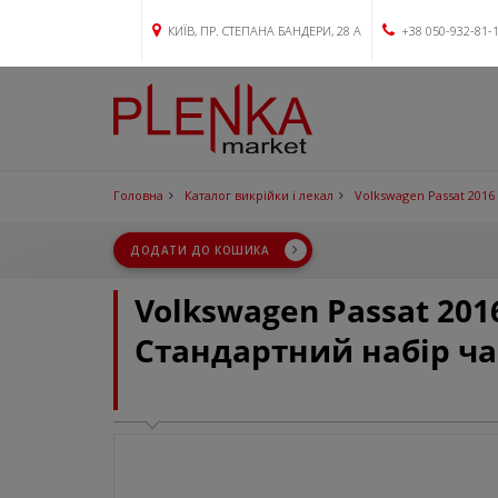
КИЇВ, ПР. СТЕПАНА БАНДЕРИ, 28 А
+38 050-932-81-
Головна
Каталог викрійки і лекал
Volkswagen Passat 2016
ДОДАТИ ДО КОШИКА
Volkswagen Passat 201
Стандартний набір ча