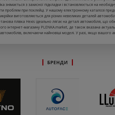
 знімається з захисної підкладки і встановлюється на необхідну
ти проблем при поклейці. У нашому електронному каталозі предст
икрійки виготовляються для різних невеликих деталей автомобіля
іуретанова плівка Hexis ідеально лягає на деталі автомобіля, що 
шого інтернет-магазину PLENKA.market, де також вказана актуальн
втомобілів, включаючи найновіші моделі. У разі, якщо вашого а
БРЕНДИ