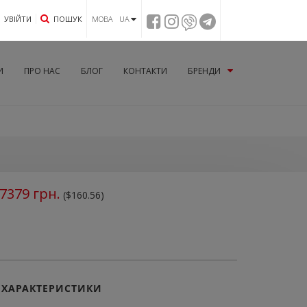
УВIЙТИ
ПОШУК
МОВА UA
И
ПРО НАС
БЛОГ
КОНТАКТИ
БРЕНДИ
7379
грн.
($160.56)
ХАРАКТЕРИСТИКИ