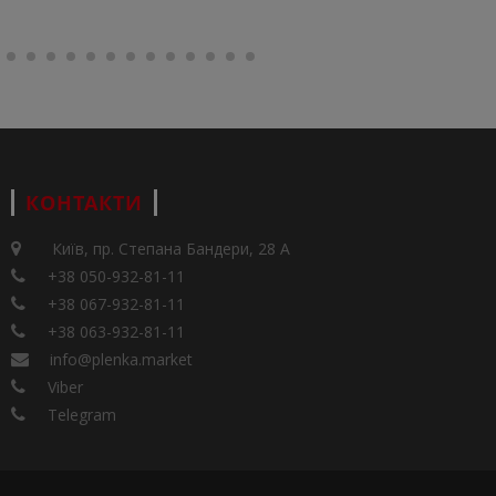
КОНТАКТИ
Київ, пр. Степана Бандери, 28 А
+38 050-932-81-11
+38 067-932-81-11
+38 063-932-81-11
info@plenka.market
Viber
Telegram