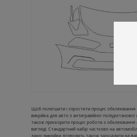
Щоб полегшити і спростити процес обклеювання а
викрійка для авто з антигравійної поліуретанової
також прискорити процес роботи з обклеювання а
вигляді. Стандартний набір частково на автомобіл
даної викрійки дозволить також заощадити на вар