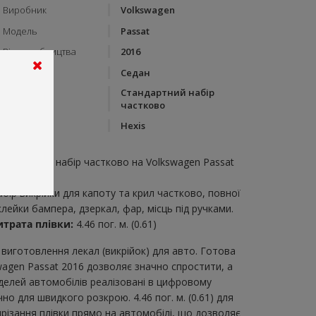
Виробник
Volkswagen
Модель
Passat
Рік виробництва
2016
Тип кузову
Седан
Стандартний набір
Категорія
частково
Бренд
Hexis
пис:
тандартний набір частково на Volkswagen Passat
016
абір викрійки для капоту та крил частково, повної
клейки бампера, дзеркал, фар, місць під ручками.
итрата плівки:
4.46 пог. м. (0.61)
виготовлення лекал (викрійок) для авто. Готова
wagen Passat 2016 дозволяє значно спростити, а
делей автомобілів реалізовані в цифровому
о для швидкого розкрою. 4.46 пог. м. (0.61) для
дрізання плівки прямо на автомобілі, що дозволяє