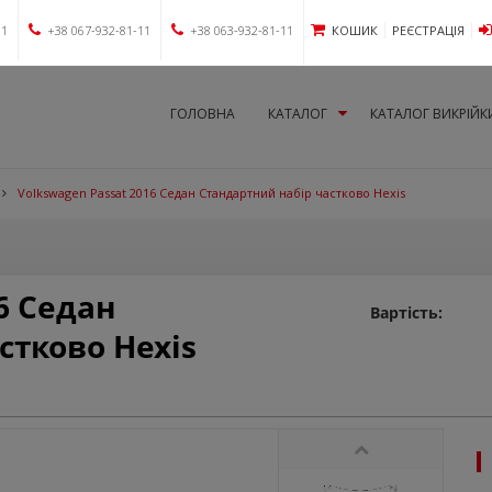
11
+38 067-932-81-11
+38 063-932-81-11
КОШИК
РЕЄСТРАЦІЯ
ГОЛОВНА
КАТАЛОГ
КАТАЛОГ ВИКРІЙК
Volkswagen Passat 2016 Седан Стандартний набір частково Hexis
6 Седан
Вартість:
стково Hexis