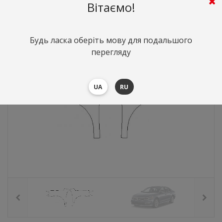
4486
грн.
Вартість:
($97.6)
Вітаємо!
Будь ласка оберіть мову для подальшого
перегляду
UA
RU