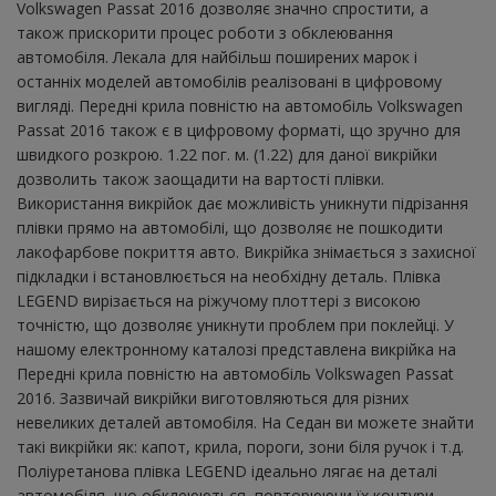
Volkswagen Passat 2016 дозволяє значно спростити, а
також прискорити процес роботи з обклеювання
автомобіля. Лекала для найбільш поширених марок і
останніх моделей автомобілів реалізовані в цифровому
вигляді. Передні крила повністю на автомобіль Volkswagen
Passat 2016 також є в цифровому форматі, що зручно для
швидкого розкрою. 1.22 пог. м. (1.22) для даної викрійки
дозволить також заощадити на вартості плівки.
Використання викрійок дає можливість уникнути підрізання
плівки прямо на автомобілі, що дозволяє не пошкодити
лакофарбове покриття авто. Викрійка знімається з захисної
підкладки і встановлюється на необхідну деталь. Плівка
LEGEND вирізається на ріжучому плоттері з високою
точністю, що дозволяє уникнути проблем при поклейці. У
нашому електронному каталозі представлена ​​викрійка на
Передні крила повністю на автомобіль Volkswagen Passat
2016. Зазвичай викрійки виготовляються для різних
невеликих деталей автомобіля. На Седан ви можете знайти
такі викрійки як: капот, крила, пороги, зони біля ручок і т.д.
Поліуретанова плівка LEGEND ідеально лягає на деталі
автомобіля, що обклеюються, повторюючи їх контури.