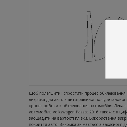
Щоб полегшити і спростити процес обклеювання а
викрійка для авто з антигравійної поліуретаново
процес роботи з обклеювання автомобіля. Лекала 
автомобіль Volkswagen Passat 2016 також є в цифр
заощадити на вартості плівки. Використання викр
покриття авто. Викрійка знімається з захисної пі