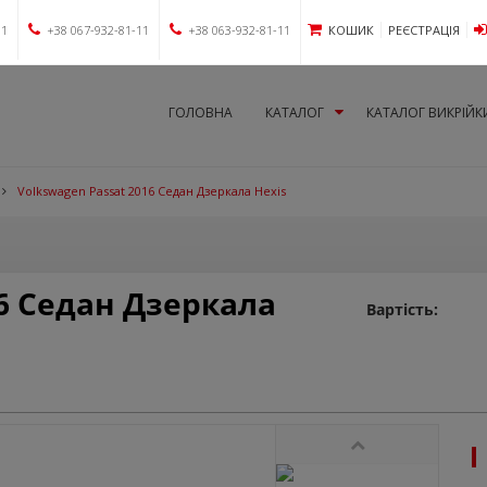
11
+38 067-932-81-11
+38 063-932-81-11
КОШИК
РЕЄСТРАЦІЯ
ГОЛОВНА
КАТАЛОГ
КАТАЛОГ ВИКРІЙК
Volkswagen Passat 2016 Седан Дзеркала Hexis
16 Седан Дзеркала
Вартість: