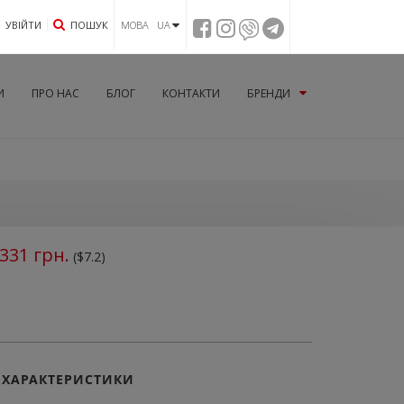
УВIЙТИ
ПОШУК
МОВА UA
И
ПРО НАС
БЛОГ
КОНТАКТИ
БРЕНДИ
331
грн.
($7.2)
ХАРАКТЕРИСТИКИ