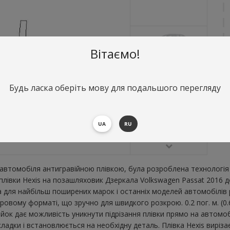
Вітаємо!
Будь ласка оберіть мову для подальшого перегляду
О
Д
В
UA
RU
В
втомобіля антигравійною плівкою, була розроблена технологія 
ї плівки Hexis на позашляховик Дзеркала Volkswagen Passat 2016
для найбільш поширених марок і останніх моделей автомобілів р
овому форматі, що зручно для швидкого розкрою. 0.2 пог. м. (0.
ійок дає можливість уникнути підрізання плівки прямо на автом
дкладки і встановлюється на необхідну деталь. Плівка Hexis виріз