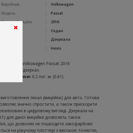
Виробник
Volkswagen
Модель
Passat
Рік виробництва
2016
Тип кузову
Седан
Категорія
Дзеркала
Бренд
Hexis
пис:
зеркала на Volkswagen Passat 2016
икрійка для дзеркал.
итрата плівки:
0.2 пог. м. (0.61)
виготовлення лекал (викрійок) для авто. Готова
 дозволяє значно спростити, а також прискорити
еалізовані в цифровому вигляді. Дзеркала на
61) для даної викрійки дозволить також
обілі, що дозволяє не пошкодити лакофарбове
ається на ріжучому плоттері з високою точністю,