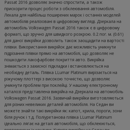
Passat 2016 дозволяє значно спростити, а також
прискорити процес роботи з обклеювання автомобіля.
Лекала для найбільш поширених марок і останніх моделей
автомобілів реалізовані в цифровому вигляді. Дзеркала на
автомобіль Volkswagen Passat 2016 також є в цифровому
форматі, що зручно для швидкого розкрою. 0.2 пог. м. (0.61)
для даної викрійки дозволить також заощадити на вартості
плівки. Використання викрійок дає можливість уникнути
підрізання плівки прямо на автомобілі, що дозволяє не
пошкодити лакофарбове покриття авто. Викрійка
знімається з захисної підкладки і встановлюється на
необхідну деталь. Плівка LLumar Platinum вирізається на
ріжучому плоттері з високою точністю, що дозволяє
уникнути проблем при поклейці. У нашому електронному
каталозі представлена ​​викрійка на Дзеркала на автомобіль
Volkswagen Passat 2016. Зазвичай викрійки виготовляються
для різних невеликих деталей автомобіля. На Седан ви
можете знайти такі викрійки як: капот, крила, пороги, зони
біля ручок і т.д. Поліуретанова плівка LLumar Platinum
ідеально лягає на деталі автомобіля, що обклеюються,
повторюючи їх контури. Купити викрійку на Седан ви