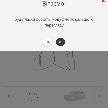
425
грн.
Вартість:
($9.25)
Вітаємо!
Будь ласка оберіть мову для подальшого
перегляду
UA
RU