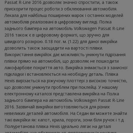
Passat R-Line 2016 дозволяє значно спростити, а також
прискорити процес роботи з обклеювання автомобіля.
Лекала для найбільш поширених марок і останніх моделей
автомобілів реалізовані в цифровому вигляді. Полка
заднього бампера на автомобіль Volkswagen Passat R-Line
2016 також є в цифровому форматі, що зручно для
швидкого розкрою. 0.18 пог. м. (1.22) для даної викрійки
дозволить також заощадити на вартості плівки.
Використання викрійок дає можливість уникнути підрізання
плівки прямо на автомобілі, що дозволяє не пошкодити
лакофарбове покриття авто. Викрійка знімається з захисної
підкладки і встановлюється на необхідну деталь. Плівка
Hexis вирізається на ріжучому плоттері з високою точністю,
що дозволяє уникнути проблем при поклейці. У нашому
електронному каталозі представлена ​​викрійка на Полка
заднього бампера на автомобіль Volkswagen Passat R-Line
2016. Зазвичай викрійки виготовляються для різних
невеликих деталей автомобіля. На Седан ви можете знайти
такі викрійки як: капот, крила, пороги, зони біля ручок і т.д.
Поліуретанова плівка Hexis ідеально лягає на деталі
автомобіля, що обклеюються, повторюючи їх контури.