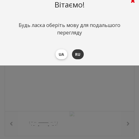
596
грн.
Вартість:
($12.96)
Вітаємо!
Будь ласка оберіть мову для подальшого
перегляду
UA
RU