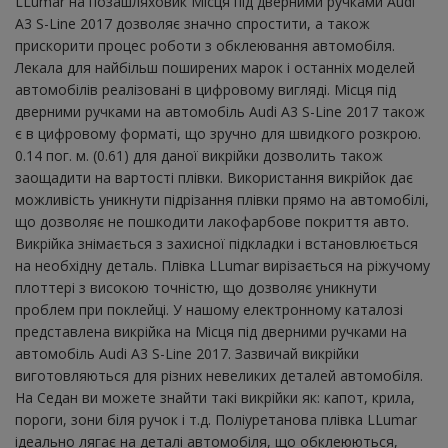
LLumar на позашляховик Місця під дверними ручками Audi
A3 S-Line 2017 дозволяє значно спростити, а також
прискорити процес роботи з обклеювання автомобіля.
Лекала для найбільш поширених марок і останніх моделей
автомобілів реалізовані в цифровому вигляді. Місця під
дверними ручками на автомобіль Audi A3 S-Line 2017 також
є в цифровому форматі, що зручно для швидкого розкрою.
0.14 пог. м. (0.61) для даної викрійки дозволить також
заощадити на вартості плівки. Використання викрійок дає
можливість уникнути підрізання плівки прямо на автомобілі,
що дозволяє не пошкодити лакофарбове покриття авто.
Викрійка знімається з захисної підкладки і встановлюється
на необхідну деталь. Плівка LLumar вирізається на ріжучому
плоттері з високою точністю, що дозволяє уникнути
проблем при поклейці. У нашому електронному каталозі
представлена ​​викрійка на Місця під дверними ручками на
автомобіль Audi A3 S-Line 2017. Зазвичай викрійки
виготовляються для різних невеликих деталей автомобіля.
На Седан ви можете знайти такі викрійки як: капот, крила,
пороги, зони біля ручок і т.д. Поліуретанова плівка LLumar
ідеально лягає на деталі автомобіля, що обклеюються,