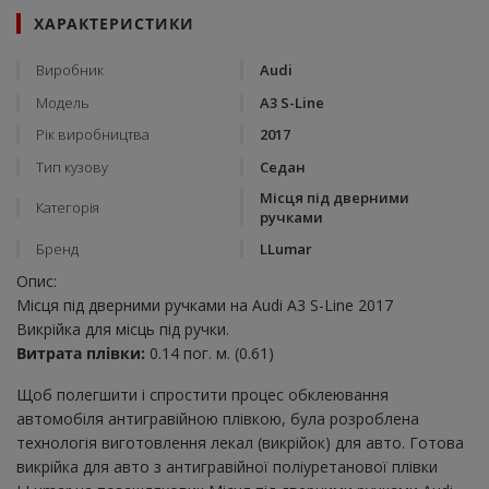
ХАРАКТЕРИСТИКИ
Виробник
Audi
Модель
A3 S-Line
Рік виробництва
2017
Тип кузову
Седан
Місця під дверними
Категорія
ручками
Бренд
LLumar
Опис:
Місця під дверними ручками на Audi A3 S-Line 2017
Викрійка для місць під ручки.
Витрата плівки:
0.14 пог. м. (0.61)
Щоб полегшити і спростити процес обклеювання
автомобіля антигравійною плівкою, була розроблена
технологія виготовлення лекал (викрійок) для авто. Готова
викрійка для авто з антигравійної поліуретанової плівки