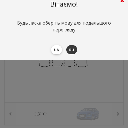
269
грн.
Вартість:
($5.85)
Вітаємо!
Будь ласка оберіть мову для подальшого
перегляду
UA
RU