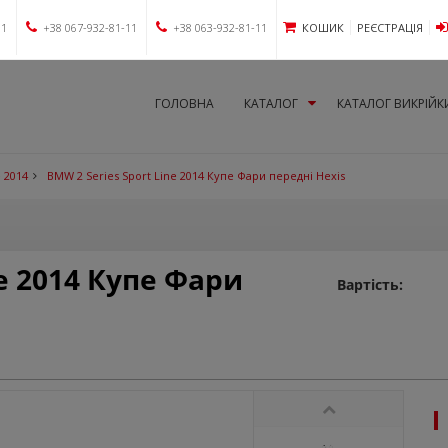
11
+38 067-932-81-11
+38 063-932-81-11
КОШИК
РЕЄСТРАЦІЯ
ГОЛОВНА
КАТАЛОГ
КАТАЛОГ ВИКРІЙК
 2014
BMW 2 Series Sport Line 2014 Купе Фари передні Hexis
ne 2014 Купе Фари
Вартість: