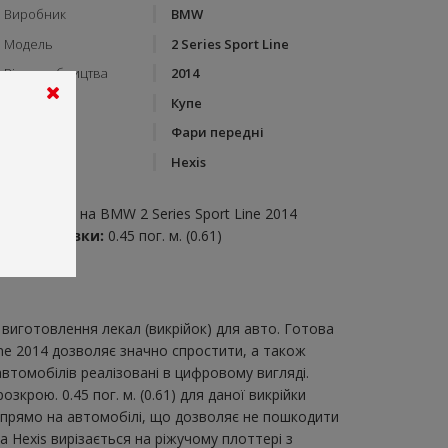
Виробник
BMW
Модель
2 Series Sport Line
Рік виробництва
2014
Тип кузову
Купе
Категорія
Фари передні
Бренд
Hexis
пис:
ари передні на BMW 2 Series Sport Line 2014
итрата плівки:
0.45 пог. м. (0.61)
виготовлення лекал (викрійок) для авто. Готова
ine 2014 дозволяє значно спростити, а також
втомобілів реалізовані в цифровому вигляді.
крою. 0.45 пог. м. (0.61) для даної викрійки
и прямо на автомобілі, що дозволяє не пошкодити
а Hexis вирізається на ріжучому плоттері з