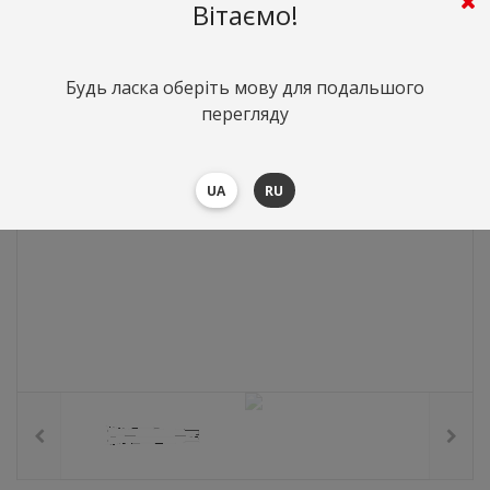
4204
грн.
Вартість:
($91.61)
Вітаємо!
Будь ласка оберіть мову для подальшого
перегляду
UA
RU