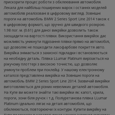
прискорити процес роботи з обклеювання автомобіля.
Лекала для найбільш поширених марок і останніх моделей
автомобілів реалізовані в цифровому вигляді. Зовнішні
пороги на автомобіль BMW 2 Series Sport Line 2014 також є
в цифровому форматі, що зручно для швидкого розкрою.
1.98 пог. м. (0.61) для даної викрійки дозволить також
заощадити на вартості плівки. Використання викрійок дає
можливість уникнути підрізання плівки прямо на автомобілі,
що дозволяє не пошкодити лакофарбове покриття авто.
Викрійка знімається з захисної підкладки і встановлюється
на необхідну деталь. Плівка LLumar Platinum вирізається на
ріжучому плоттері з високою точністю, що дозволяє
уникнути проблем при поклейці. У нашому електронному
каталозі представлена ​​викрійка на Зовнішні пороги на
автомобіль BMW 2 Series Sport Line 2014. Зазвичай викрійки
виготовляються для різних невеликих деталей автомобіля.
На Купе ви можете знайти такі викрійки як: капот, крила,
пороги, зони біля ручок і т.д. Поліуретанова плівка LLumar
Platinum ідеально лягає на деталі автомобіля, що
обклеюються, повторюючи їх контури. Купити викрійку на
Купе ви можете в каталозі лекал нашого інтернет-магазину