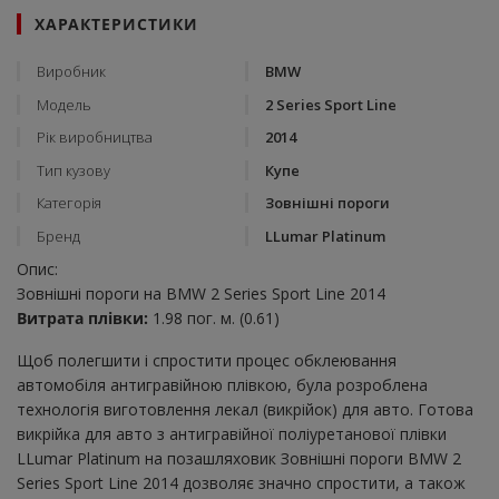
ХАРАКТЕРИСТИКИ
Виробник
BMW
Модель
2 Series Sport Line
Рік виробництва
2014
Тип кузову
Купе
Категорія
Зовнішні пороги
Бренд
LLumar Platinum
Опис:
Зовнішні пороги на BMW 2 Series Sport Line 2014
Витрата плівки:
1.98 пог. м. (0.61)
Щоб полегшити і спростити процес обклеювання
автомобіля антигравійною плівкою, була розроблена
технологія виготовлення лекал (викрійок) для авто. Готова
викрійка для авто з антигравійної поліуретанової плівки
LLumar Platinum на позашляховик Зовнішні пороги BMW 2
Series Sport Line 2014 дозволяє значно спростити, а також